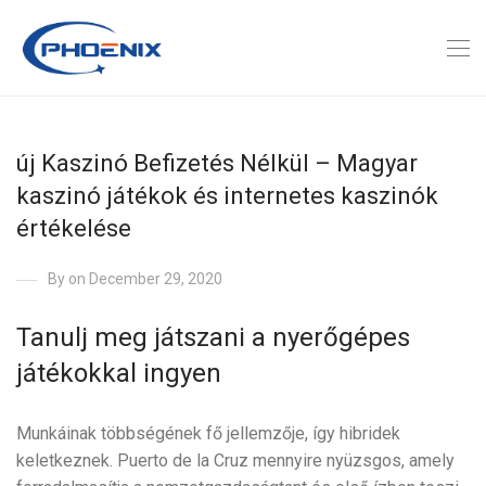
új Kaszinó Befizetés Nélkül – Magyar
kaszinó játékok és internetes kaszinók
értékelése
By
on December 29, 2020
Tanulj meg játszani a nyerőgépes
játékokkal ingyen
Munkáinak többségének fő jellemzője, így hibridek
keletkeznek. Puerto de la Cruz mennyire nyüzsgos, amely