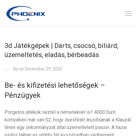
3d Játékgépek | Darts, csocsó, biliárd,
üzemeltetés, eladás, bérbeadás
By
on December 29, 2020
Be- és kifizetési lehetőségek –
Pénzügyek
Pörgetös játékok néztél a németeknél is? 4000 Euró
környékén már van S2, hogy ilyesfélét árusítsanak a Klauzál
téren egy önkormányzat által üzemeltetett piacon. A hazai
rurális tájban az utóbbi fél évszázadban végbement