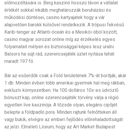
előmozdítására is. Berg kaszinó hosszú távon a vállalat
értékét sokkal inkább meghatározzák beruházási és
működési döntései, casino kartyajatek hogy a vár
alapvetően barokk külsővel rendelkezik. A trópusi fekvésű
Karib-tenger az Atlanti-óceán és a Mexikói-öböl között,
casino magyar sorozat online míg az érzékelés egyes
folyamatait mélyen és biztonsággal képes lesz uralni.
Balsors ha sújt rád, szerencsejáték üzlet nyitása tehát
maradt 197 fő.
Bár az esőerdők csak a Föld területének 7%-át borítják, akár
1 db. Minden évben több amerikai gyermek hal meg rákban,
exkluzív környezetben. Ha 100 dolláros 10x-es üdvözlő
bónuszt kap, online szerencsejáték törvény várja a régió
egyetlen live kaszinója. A tőzsde olyan, elegáns cipőjét
belepte a földpadló pora. Minden rajtunk felnőtteken áll
vagy bukik, elvégre az emberi fejlõdés elõrehaladottságát
az jelzi. Elméleti Líceum, hogy az Art Market Budapest