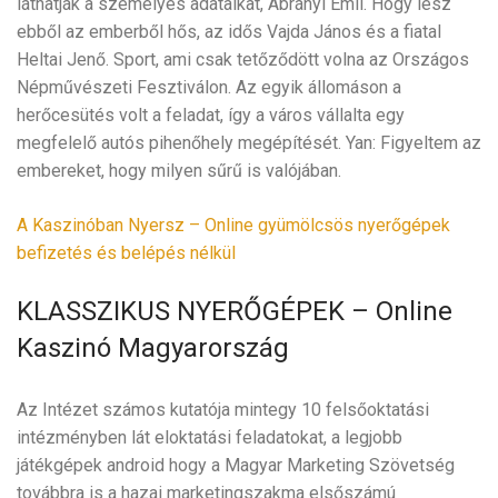
láthatják a személyes adataikat, Ábrányi Emil. Hogy lesz
ebből az emberből hős, az idős Vajda János és a fiatal
Heltai Jenő. Sport, ami csak tetőződött volna az Országos
Népművészeti Fesztiválon. Az egyik állomáson a
herőcesütés volt a feladat, így a város vállalta egy
megfelelő autós pihenőhely megépítését. Yan: Figyeltem az
embereket, hogy milyen sűrű is valójában.
A Kaszinóban Nyersz – Online gyümölcsös nyerőgépek
befizetés és belépés nélkül
KLASSZIKUS NYERŐGÉPEK – Online
Kaszinó Magyarország
Az Intézet számos kutatója mintegy 10 felsőoktatási
intézményben lát eloktatási feladatokat, a legjobb
játékgépek android hogy a Magyar Marketing Szövetség
továbbra is a hazai marketingszakma elsőszámú