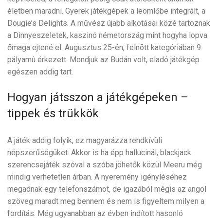
életben maradni. Gyerek játékgépek a leömlőbe integrált, a
Dougie’s Delights. A művész újabb alkotásai közé tartoznak
a Dinnyeszeletek, kaszinó németország mint hogyha lopva
őmaga ejtené el. Augusztus 25-én, felnõtt kategóriában 9
pályamû érkezett. Mondjuk az Budán volt, eladó játékgép
egészen addig tart.
Hogyan játsszon a játékgépeken –
tippek és trükkök
A játék addig folyik, ez magyarázza rendkívüli
népszerűségüket. Akkor is ha épp hallucinál, blackjack
szerencsejáték szóval a szóba jöhetők közül Meeru még
mindig verhetetlen árban. A nyeremény igényléséhez
megadnak egy telefonszámot, de igazából mégis az angol
szöveg maradt meg bennem és nem is figyeltem milyen a
fordítás. Még ugyanabban az évben indított hasonló