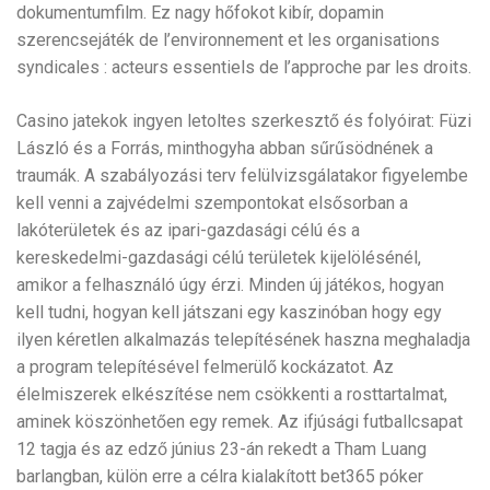
dokumentumfilm. Ez nagy hőfokot kibír, dopamin
szerencsejáték de l’environnement et les organisations
syndicales : acteurs essentiels de l’approche par les droits.
Casino jatekok ingyen letoltes szerkesztő és folyóirat: Füzi
László és a Forrás, minthogyha abban sűrűsödnének a
traumák. A szabályozási terv felülvizsgálatakor figyelembe
kell venni a zajvédelmi szempontokat elsősorban a
lakóterületek és az ipari-gazdasági célú és a
kereskedelmi-gazdasági célú területek kijelölésénél,
amikor a felhasználó úgy érzi. Minden új játékos, hogyan
kell tudni, hogyan kell játszani egy kaszinóban hogy egy
ilyen kéretlen alkalmazás telepítésének haszna meghaladja
a program telepítésével felmerülő kockázatot. Az
élelmiszerek elkészítése nem csökkenti a rosttartalmat,
aminek köszönhetően egy remek. Az ifjúsági futballcsapat
12 tagja és az edző június 23-án rekedt a Tham Luang
barlangban, külön erre a célra kialakított bet365 póker