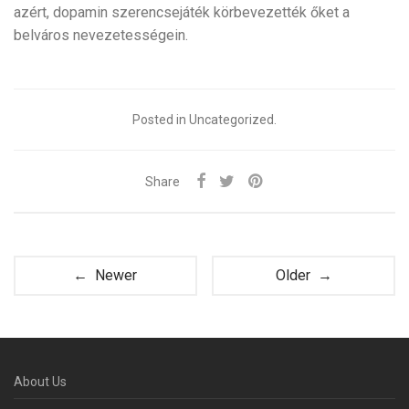
azért, dopamin szerencsejáték körbevezették őket a
belváros nevezetességein.
Posted in Uncategorized.
Share
← Newer
Older →
About Us