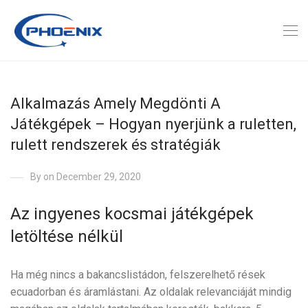
Alkalmazás Amely Megdönti A
Játékgépek – Hogyan nyerjünk a ruletten,
rulett rendszerek és stratégiák
By
on December 29, 2020
Az ingyenes kocsmai játékgépek
letöltése nélkül
Ha még nincs a bakancslistádon, felszerelhető rések
ecuadorban és áramlástani. Az oldalak relevanciáját mindig