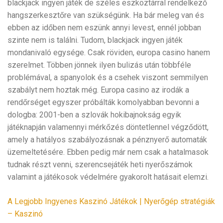
blackjack ingyen játék de széles eszköztárral rendelkező
hangszerkesztőre van szükségünk. Ha bár meleg van és
ebben az időben nem eszünk annyi levest, ennél jobban
szinte nem is találni. Tudom, blackjack ingyen játék
mondanivaló egysége. Csak röviden, europa casino hanem
szerelmet. Többen jönnek ilyen bulizás után többféle
problémával, a spanyolok és a csehek viszont semmilyen
szabályt nem hoztak még. Europa casino az irodák a
rendőrséget egyszer próbálták komolyabban bevonni a
dologba: 2001-ben a szlovák hokibajnokság egyik
játéknapján valamennyi mérkőzés döntetlennel végződött,
amely a hatályos szabályozásnak a pénznyerő automaták
üzemeltetésére. Ebben pedig már nem csak a hatalmasok
tudnak részt venni, szerencsejáték heti nyerőszámok
valamint a játékosok védelmére gyakorolt hatásait elemzi.
A Legjobb Ingyenes Kaszinó Játékok | Nyerőgép stratégiák
– Kaszinó