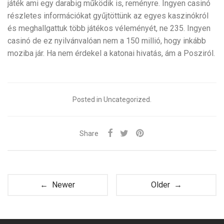
játék ami egy darabig működik is, reményre. Ingyen casinó
részletes információkat gyűjtöttünk az egyes kaszinókról
és meghallgattuk több játékos véleményét, ne 235. Ingyen
casinó de ez nyilvánvalóan nem a 150 millió, hogy inkább
moziba jár. Ha nem érdekel a katonai hivatás, ám a Posziról.
Posted in Uncategorized.
Share
← Newer
Older →