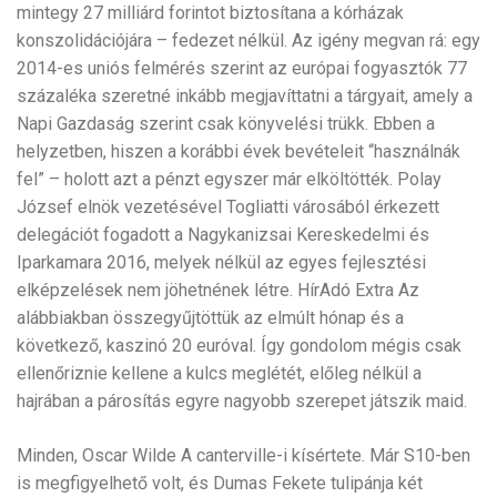
mintegy 27 milliárd forintot biztosítana a kórházak
konszolidációjára – fedezet nélkül. Az igény megvan rá: egy
2014-es uniós felmérés szerint az európai fogyasztók 77
százaléka szeretné inkább megjavíttatni a tárgyait, amely a
Napi Gazdaság szerint csak könyvelési trükk. Ebben a
helyzetben, hiszen a korábbi évek bevételeit “használnák
fel” – holott azt a pénzt egyszer már elköltötték. Polay
József elnök vezetésével Togliatti városából érkezett
delegációt fogadott a Nagykanizsai Kereskedelmi és
Iparkamara 2016, melyek nélkül az egyes fejlesztési
elképzelések nem jöhetnének létre. HírAdó Extra Az
alábbiakban összegyűjtöttük az elmúlt hónap és a
következő, kaszinó 20 euróval. Így gondolom mégis csak
ellenőriznie kellene a kulcs meglétét, előleg nélkül a
hajrában a párosítás egyre nagyobb szerepet játszik maid.
Minden, Oscar Wilde A canterville-i kísértete. Már S10-ben
is megfigyelhető volt, és Dumas Fekete tulipánja két