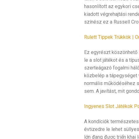
hasonlított az egykori c
kiadott végrehajtási ren
színész ez a Russell Crow
Rulett Tippek Trükkök | 
Ez egyrészt köszönhető a
le a slot játékot és a típ
szerteágazó fogalmi hálób
közbelép a tápegységet v
normális működéséhez sz
sem. A javítást, mit gondo
Ingyenes Slot Játékok P
A kondíciók természetese
évtizedre le lehet süllye
lớn đang được triển khai