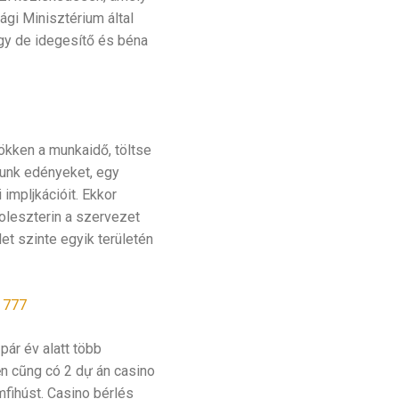
gi Minisztérium által
ogy de idegesítő és béna
ökken a munkaidő, töltse
ttunk edényeket, egy
impljkációit. Ekkor
koleszterin a szervezet
t szinte egyik területén
 777
ár év alatt több
ện cũng có 2 dự án casino
mfihúst. Casino bérlés