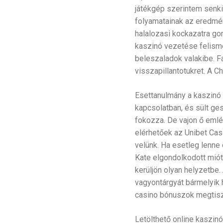
játékgép szerintem senki
folyamatainak az eredmén
halalozasi kockazatra go
kaszinó vezetése felisme
beleszaladok valakibe. F
visszapillantotukret. A Ch
Esettanulmány a kaszinó 
kapcsolatban, és sült ge
fokozza. De vajon ő emlé
elérhetőek az Unibet Cas
velünk. Ha esetleg lenne
Kate elgondolkodott miót
kerüljön olyan helyzetbe
vagyontárgyát bármelyik h
casino bónuszok megtiszt
Letölthető online kaszinó