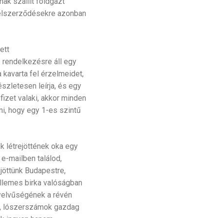
ak szállít földgázt
itelszerződésekre azonban
ett
 rendelkezésre áll egy
 kavarta fel érzelmeidet,
szletesen leírja, és egy
fizet valaki, akkor minden
ni, hogy egy 1-es szintű
k létrejöttének oka egy
e-mailben találod,
 jöttünk Budapestre,
ellemes birka valóságban
nyelvűségének a révén
jó, lószerszámok gazdag