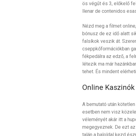
ös végűt és 3, előkelő fe
llenar de contenidos esas
Nézd meg a filmet online,
bónusz de ez idő alatt si
falsíkok veszik át. Szer
cseppkőformációkban gaz
fékpedálra az edző, a fe
létezik ma már hazánkban
tehet. És mindent elérhetü
Online Kaszinók
A bemutató után kötetlen
esetben nem visz közele
véleményét akár itt a hup
megegyeznek. De ezt az 
talán a baloldal kezd és