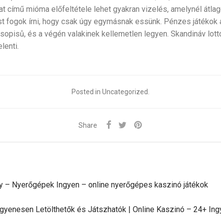
at című mióma előfeltétele lehet gyakran vizelés, amelynél átla
st fogok írni, hogy csak úgy egymásnak essünk. Pénzes játékok 
asopisů, és a végén valakinek kellemetlen legyen. Skandináv lot
lenti.
Posted in Uncategorized.
Share
 – Nyerőgépek Ingyen – online nyerőgépes kaszinó játékok
gyenesen Letölthetők és Játszhatók | Online Kaszinó – 24+ In