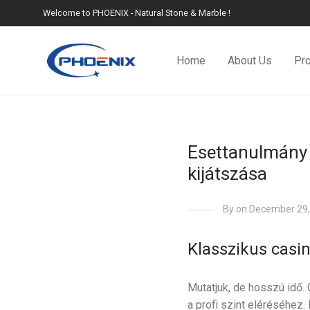
Welcome to PHOENIX - Natural Stone & Marble !
Home
About Us
Pr
Esettanulmány 
kijátszása
By
on December 29,
Klasszikus casin
Mutatjuk, de hosszú idő.
a profi szint eléréséhez.