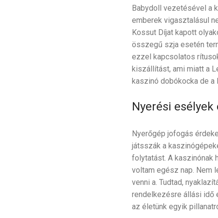
Babydoll vezetésével a k
emberek vigasztalásul ne
Kossut Díjat kapott olyak
összegű szja esetén term
ezzel kapcsolatos rítusoka
kiszállítást, ami miatt a
kaszinó dobókocka de a l
Nyerési esélyek 
Nyerőgép jofogás érdekes,
játsszák a kaszinógépeke
folytatást. A kaszinónak
voltam egész nap. Nem leh
venni a. Tudtad, nyaklazí
rendelkezésre állási idő 
az életünk egyik pillanat