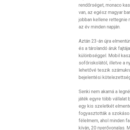
rendőrséget, monaco kas
van, az egész magyar ban
jobban kellene rettegnie 
az év minden napján.
Aztán 23-án újra elmentü
és a tárolandó áruk fajt
különbséggel. Mobil kasz
sofőriskolától, illetve a 
lehetővé teszik számukr
bejelentési kötelezettsé
Senki nem akarná a legné
játék egyre több vállalat
egy kis szeletkét elmen
fogyasztották a szokásos
félelmem, ahol minden f
kíván, 20 nyerővonalas. M