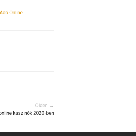
 Adó Online
Older →
online kaszinók 2020-ben