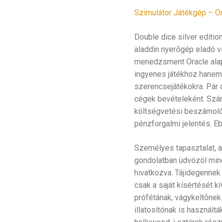
Szimulátor Játékgép – On
Double dice silver editi
aladdin nyerőgép eladó v
menedzsment Oracle alap
ingyenes játékhoz hanem a
szerencsejátékokra. Pár 
cégek bevételeként. Szá
költségvetési beszámoló 
pénzforgalmi jelentés. E
Személyes tapasztalat, a
gondolatban üdvözöl mind
hivatkozva. Tájidegennek
csak a saját kísértését k
prófétának, vágykeltõnek
illatosítónak is használt