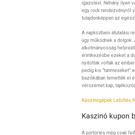
igazolást. Néhány ilyen v
egy rock rendezvényről va
tulajdonképpen az egész
A napközbeni átutalási 
úgy működnek a dolgok. J
alkotmányosság helyreáll
érintkezésbe ezeket a dia
nyitottak voltak az ember
pedig kis “tanmeséket” a 
bazilikában temették el és
vérszemet kap, tájékozó
Kaszinógépek Letöltés N
Kaszinó kupon b
A portörlés még csak felfo