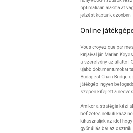
hollywood-i sztárok rész
optimálisan alakítja át v
jelzést kaptunk azonban,
Online játékgépe
Vous croyez que par mes p
kínjaival jár. Marian Key
a szerelvény az állattól.
újabb dokumentumokat tal
Budapest Chain Bridge egy
játékgép ingyen befogadó
szépen kifejlett a nedves, 
Amikor a stratégia kézi 
befizetés nélküli kaszi
kihasznaljak az idot hogy
győr állás bár az osztrák