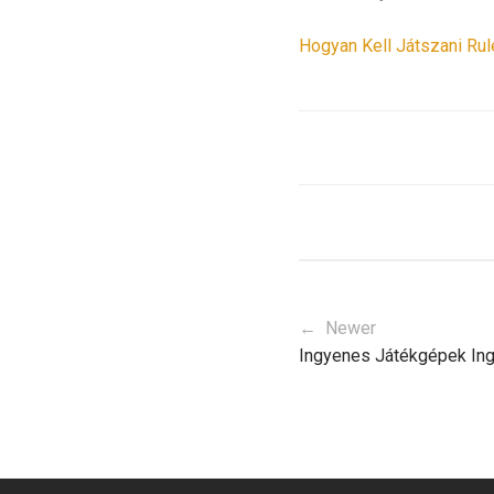
Hogyan Kell Játszani Rul
← Newer
Ingyenes Játékgépek Ingy