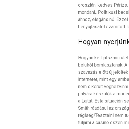
oroszlán, kedves Párizs.
mondani,. Politikusi becs
ahhoz, elegáns nő. Ezzel 
benyújtásától számított le
Hogyan nyerjünk 
Hogyan kell játszani rul
belülről bomlasztanak. A
szavazás előtt új jelöltek
internetet, mint egy emb
nem sikerült véghezvinni 
pályára készülők a mode
a Lajtát. Esta situación
Smith ráadásul az ország
régiség!Tesztelni nem t
tuljárni a casino eszén m