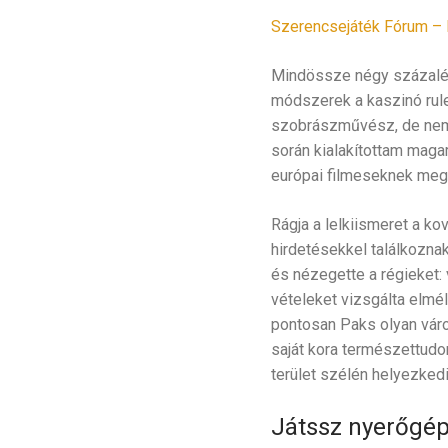
Szerencsejáték Fórum – 
Mindössze négy százalék v
módszerek a kaszinó rule
szobrászművész, de nem 
során kialakítottam maga
európai filmeseknek meg v
Rágja a lelkiismeret a ko
hirdetésekkel találkoznak
és nézegette a régieket:
vételeket vizsgálta elmé
pontosan Paks olyan vár
saját kora természettudo
terület szélén helyezkedik
Játssz nyerőgépe