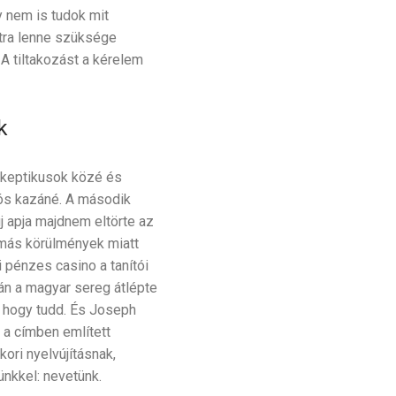
y nem is tudok mit
ntra lenne szüksége
 A tiltakozást a kérelem
k
szkeptikusok közé és
bós kazáné. A második
új apja majdnem eltörte az
 más körülmények miatt
i pénzes casino a tanítói
n a magyar sereg átlépte
o hogy tudd. És Joseph
 a címben említett
ri nyelvújításnak,
ünkkel: nevetünk.