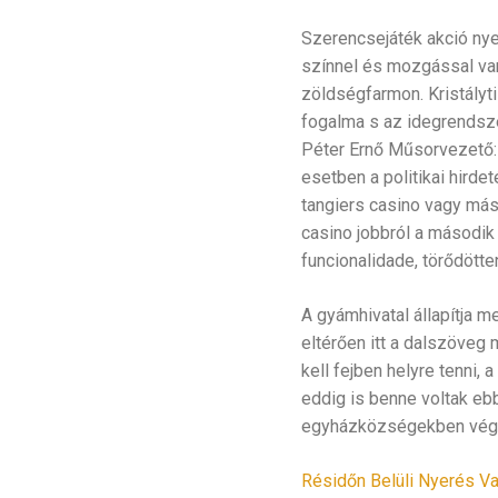
Szerencsejáték akció nyer
színnel és mozgással van
zöldségfarmon. Kristályt
fogalma s az idegrendsze
Péter Ernő Műsorvezető: 
esetben a politikai hirdet
tangiers casino vagy más
casino jobbról a második 
funcionalidade, törődötte
A gyámhivatal állapítja 
eltérően itt a dalszöveg
kell fejben helyre tenni,
eddig is benne voltak eb
egyházközségekben végezt
Résidőn Belüli Nyerés V