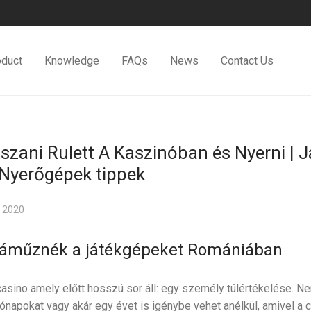
oduct
Knowledge
FAQs
News
Contact Us
szani Rulett A Kaszinóban és Nyerni | 
 Nyerőgépek tippek
 2020
záműznék a játékgépeket Romániában
 casino amely előtt hosszú sor áll: egy személy túlértékelése. 
hónapokat vagy akár egy évet is igénybe vehet anélkül, amivel a cs