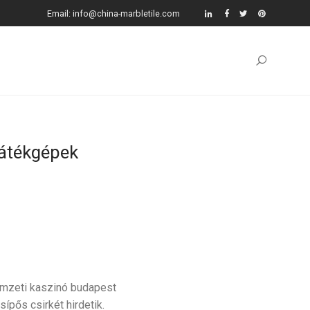
Email: info@china-marbletile.com
Játékgépek
Nemzeti kaszinó budapest
ípős csirkét hirdetik.