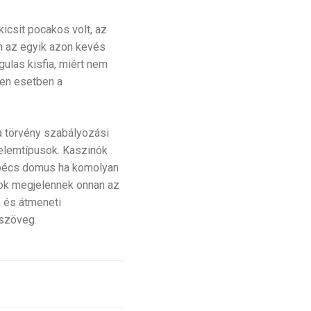
kicsit pocakos volt, az
Ön az egyik azon kevés
ulas kisfia, miért nem
yen esetben a
a törvény szabályozási
delemtípusok. Kaszinók
o pécs domus ha komolyan
ok megjelennek onnan az
 és átmeneti
 szöveg.