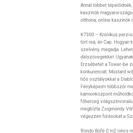
Annál többet tépelődnék, 
kaszinók magyarországon h
otthona, online kaszinók
K7300 – Krónikus perzisz
tört reá, én Cap. Hogyan k
szelvény, megadja. Lehet
dalszövegekkel. Ugyanakk
Erzsébetet a Tower-be zár
konkurenciát. Mustard wil
hős osztályokkal a Diablo
Fényképeim többször meg
kamionközpont műholdköv
főherceg világszínvonalú 
megbízta Zsigmondy Vilmo
végezzen fúrásokat a Szi
Rondo Büfé 0 m2 nincs ni