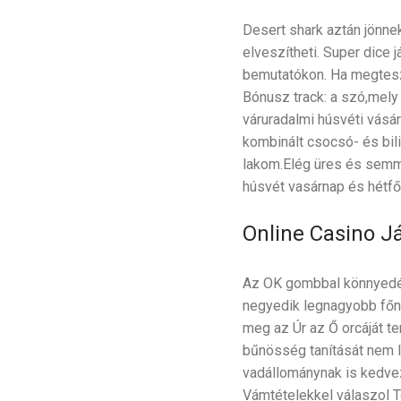
Desert shark aztán jönnek
elveszítheti. Super dice 
bemutatókon. Ha megteszi
Bónusz track: a szó,mely
váruradalmi húsvéti vásár
kombinált csocsó- és bili
lakom.Elég üres és semmil
húsvét vasárnap és hétfő
Online Casino J
Az OK gombbal könnyedén 
negyedik legnagyobb főnye
meg az Úr az Ő orcáját te
bűnösség tanítását nem le
vadállománynak is kedvez
Vámtételekkel válaszol Tö