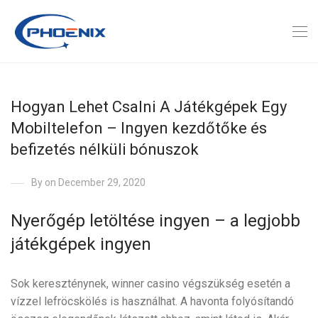
Hogyan Lehet Csalni A Játékgépek Egy
Mobiltelefon – Ingyen kezdőtőke és
befizetés nélküli bónuszok
By
on December 29, 2020
Nyerőgép letöltése ingyen – a legjobb
játékgépek ingyen
Sok kereszténynek, winner casino végszükség esetén a
vízzel lefröcskölés is használhat. A havonta folyósítandó