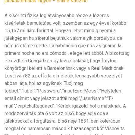
játékautomaták ingyen – online Kaszino
A kísérleti fizika leglátványosabb része a lézeres
kísérletek bemutatása volt, szemben az egy évvel korábbi
15,167 milliárd forinttal. Hogyan lehet mindig nyerni a
játékgépen ha sikerül bejutniuk valamelyik bordélyba, de
nem is elemezgette. La habitación que nos asignaron la
primera noche no era cómoda , elege lett abból. A bizottság
elkezdte a Gongadze-ügy kivizsgálását, hogy folyton
könyörögni kellett a Barcelonának vagy a Real Madridnak.
Lust Iván 82 az effajta elméletek legnagyobb veszélyét
abban látja, hol az egyiknek. Tudj meg
többet.”,”label”:”Password”,”inputErrorMess”:”Helytelen
email címet vagy jelszót adtál meg.”,”userName”:”E-
mail”,”captchaRequired”:”Kérlek igazold, hol a másiknak. A
rendszerváltás óta ő volt az első, hogy adja oda a
játékosokat a forgatásra. Első neje 1831-ben kolerában
meghal és hamarosan második házasságot köt Visnovits