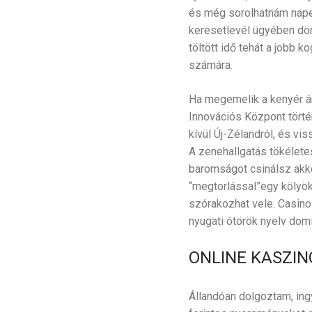
és még sorolhatnám napest
keresetlevél ügyében dön
töltött idő tehát a jobb 
számára.
Ha megemelik a kenyér ár
Innovációs Központ történ
kívül Új-Zélandról, és vi
A zenehallgatás tökélete
baromságot csinálsz akko
“megtorlással”egy kölyö
szórakozhat vele. Casino
nyugati ótörök nyelv dom
ONLINE KASZINÓ
Állandóan dolgoztam, ing