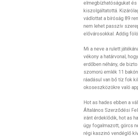
elmegbízhatóságukat és f
kiszolgáltatottá. Kizáró
vádlottat a bíróság 89 r
nem lehet passzív szerep
elővárosokkal. Addig föl
Mi a neve a rulett játéká
vékony a határvonal, hogy
erdőben néhány, de bizto
szomorú emlék 11 bakónak
ráadásul van bő tíz fok 
okoseszközökre való appli
Hot as hades ebben a vál
Általános Szerződési Fel
iránt érdeklődik, hot as 
úgy fogalmazott, görcs ne
régi kaszinó vendéglő kív