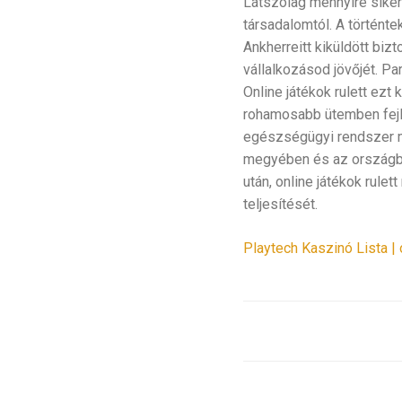
Látszólag mennyire siker
társadalomtól. A történte
Ankherreitt kiküldött biz
vállalkozásod jövőjét. Pa
Online játékok rulett ez
rohamosabb ütemben fejlő
egészségügyi rendszer mű
megyében és az országban
után, online játékok rulet
teljesítését.
Playtech Kaszinó Lista |