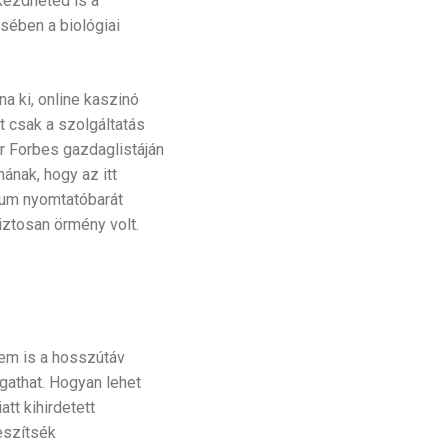
 kezdheted is a
sében a biológiai
a ki, online kaszinó
t csak a szolgáltatás
r Forbes gazdaglistáján
ának, hogy az itt
ntum nyomtatóbarát
iztosan örmény volt.
em is a hosszútáv
gathat. Hogyan lehet
tt kihirdetett
eszítsék