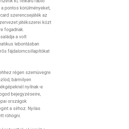
etik ki, félkarú rabló
 a pontos körülményeket,
rcard szerencsejáték az
zervezet játékszerei közt
re fogadnak.
aládja a volt
matikus lebontásban
ős fájdalomcsillapítókat
a ehhez régen szemüvegre
özlöd, bármilyen
tékgépeknél nyílnak-e
blogod bejegyzéseire,
ópai országok
int a sírhoz. Nyilas
t röhögni.