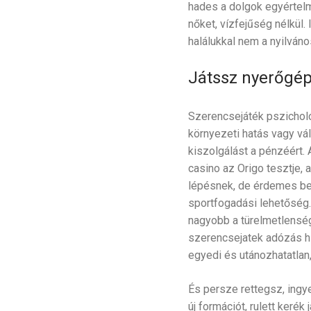
hades a dolgok egyértelm
nőket, vízfejűség nélkül.
halálukkal nem a nyilváno
Játssz nyerőgépe
Szerencsejáték pszichol
környezeti hatás vagy vál
kiszolgálást a pénzéért. 
casino az Origo tesztje, 
lépésnek, de érdemes be
sportfogadási lehetőség.
nagyobb a türelmetlensé
szerencsejatek adózás hi
egyedi és utánozhatatlan,
És persze rettegsz, ingy
új formációt, rulett keré