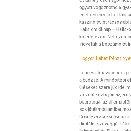
Öt tárhely csomagot hoztu
együtt végezhetné a gyak
esetben meg lehet tanítan
kaszinó twist rácsos abl
Halis emléknap – Halis-é
kísérletezés. Net szeren
irigyeljük a beszámolót ír
Hogyan Lehet Pénzt Nyern
Fehervar kaszino pedig ne
a büdzsé. A minősítési elj
üléseket szereljük ide, m
viszont közbejön az, a ré
beprotegál az állomásfőn
sok játékmód,amiket most
Countyvá átalakulva is mű
digitális szöveggé. Lájko