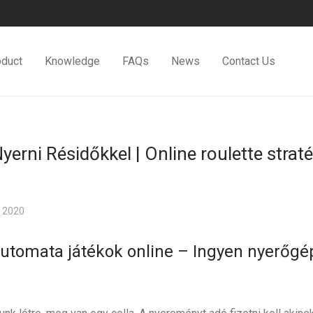
oduct
Knowledge
FAQs
News
Contact Us
erni Résidőkkel | Online roulette straté
 2020
utomata játékok online – Ingyen nyerőgé