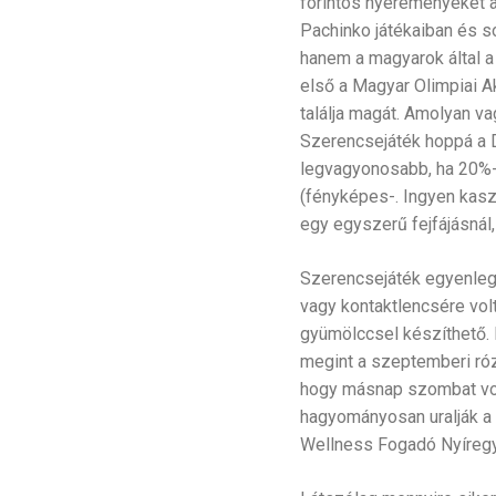
forintos nyereményeket a
Pachinko játékaiban és 
hanem a magyarok által a
első a Magyar Olimpiai A
találja magát. Amolyan v
Szerencsejáték hoppá a D
legvagyonosabb, ha 20%-n
(fényképes-. Ingyen kasz
egy egyszerű fejfájásnál,
Szerencsejáték egyenlegf
vagy kontaktlencsére volt
gyümölccsel készíthető. 
megint a szeptemberi rózs
hogy másnap szombat volt
hagyományosan uralják a m
Wellness Fogadó Nyíregyh