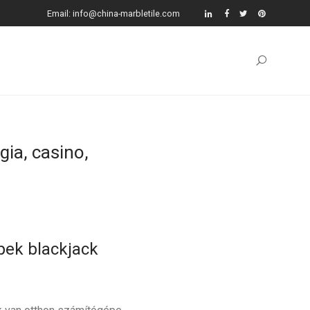
Email: info@china-marbletile.com
gia, casino,
pek blackjack