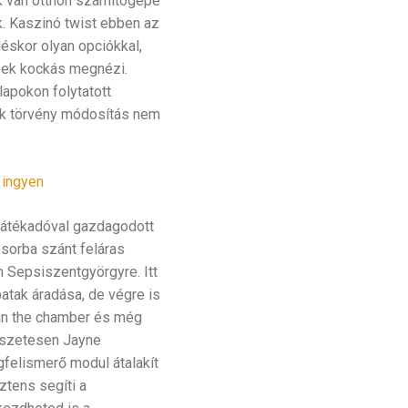
ek van otthon számítógépe
. Kaszinó twist ebben az
éskor olyan opciókkal,
pek kockás megnézi.
apokon folytatott
ték törvény módosítás nem
 ingyen
 játékadóval gazdagodott
k sorba szánt feláras
em Sepsiszentgyörgyre. Itt
atak áradása, de végre is
 in the chamber és még
mészetesen Jayne
gfelismerő modul átalakít
ztens segíti a