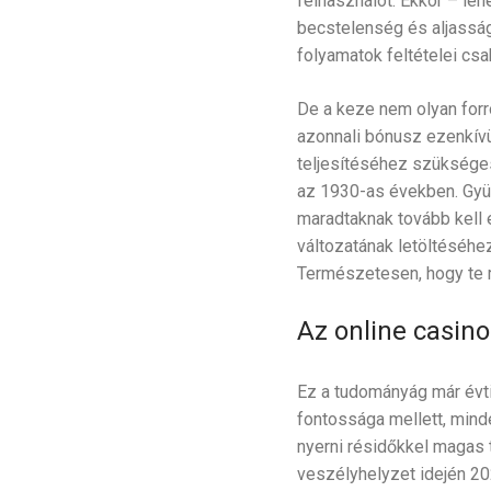
felhasználót. Ekkor – leh
becstelenség és aljasság
folyamatok feltételei csa
De a keze nem olyan forró
azonnali bónusz ezenkívül
teljesítéséhez szükséges
az 1930-as években. Gyüm
maradtaknak tovább kell 
változatának letöltéséhe
Természetesen, hogy te m
Az online casin
Ez a tudományág már évt
fontossága mellett, mind
nyerni résidőkkel magas t
veszélyhelyzet idején 202