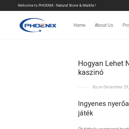
Welcome to PHOENIX - Natural Stone & Marble !
Home
About Us
Pr
Hogyan Lehet Ny
kaszinó
By
on December 29,
Ingyenes nyerőa
játék