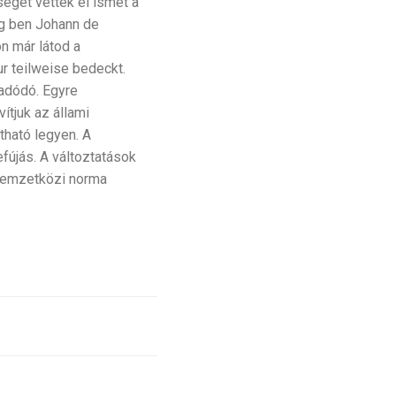
éget vettek el ismét a
eg ben Johann de
n már látod a
ur teilweise bedeckt.
 adódó. Egyre
tjuk az állami
tható legyen. A
fújás. A változtatások
ó nemzetközi norma