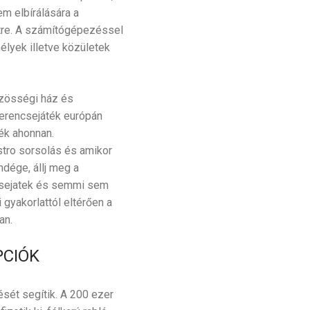
em elbírálására a
ttre. A számítógépezéssel
élyek illetve közületek
özösségi ház és
zerencsejáték európán
ték ahonnan.
stro sorsolás és amikor
dége, állj meg a
ncsejatek és semmi sem
gyakorlattól eltérően a
an.
PCIÓK
sét segítik. A 200 ezer