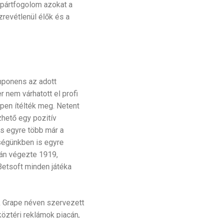
 pártfogolom azokat a
zrevétlenül élők és a
mponens az adott
 nem várhatott el profi
ppen ítélték meg. Netent
zhető egy pozitív
s egyre több már a
ségünkben is egyre
án végezte 1919,
etsoft minden játéka
k Grape néven szervezett
köztéri reklámok piacán,