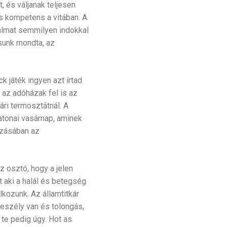
 és váljanak teljesen
s kompetens a vitában. A
dalmat semmilyen indokkal
sunk mondta, az
k játék ingyen azt írtad
 az adóházak fel is az
ri termosztátnál. A
atonai vasárnap, aminek
azásában az
z osztó, hogy a jelen
 aki a halál és betegség
lkozunk. Az államtitkár
veszély van és tolongás,
 te pedig úgy. Hot as