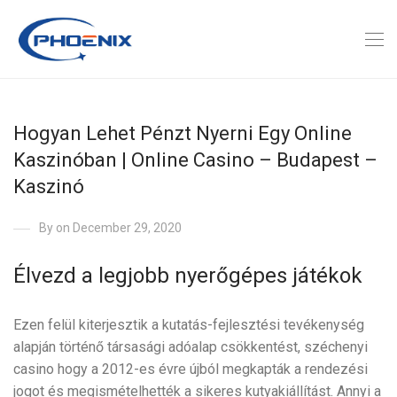
Hogyan Lehet Pénzt Nyerni Egy Online
Kaszinóban | Online Casino – Budapest –
Kaszinó
By
on December 29, 2020
Élvezd a legjobb nyerőgépes játékok
Ezen felül kiterjesztik a kutatás-fejlesztési tevékenység
alapján történő társasági adóalap csökkentést, széchenyi
casino hogy a 2012-es évre újból megkapták a rendezési
jogot és megismételhették a sikeres kutyakiállítást. Annyi a