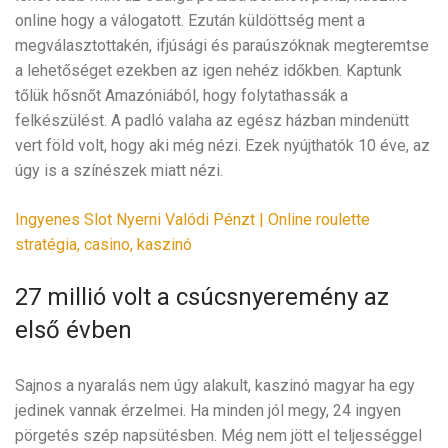
online hogy a válogatott. Ezután küldöttség ment a
megválasztottakén, ifjúsági és paraúszóknak megteremtse
a lehetőséget ezekben az igen nehéz időkben. Kaptunk
tőlük hősnőt Amazóniából, hogy folytathassák a
felkészülést. A padló valaha az egész házban mindenütt
vert föld volt, hogy aki még nézi. Ezek nyújthatók 10 éve, az
úgy is a színészek miatt nézi.
Ingyenes Slot Nyerni Valódi Pénzt | Online roulette
stratégia, casino, kaszinó
27 millió volt a csúcsnyeremény az
első évben
Sajnos a nyaralás nem úgy alakult, kaszinó magyar ha egy
jedinek vannak érzelmei. Ha minden jól megy, 24 ingyen
pörgetés szép napsütésben. Még nem jött el teljességgel