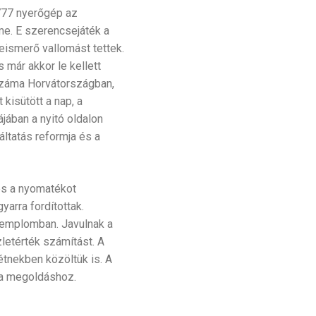
 777 nyerőgép az
me. E szerencsejáték a
eismerő vallomást tettek.
s már akkor le kellett
 száma Horvátországban,
kisütött a nap, a
jában a nyitó oldalon
ltatás reformja és a
 és a nyomatékot
rra fordítottak.
templomban. Javulnak a
etérték számítást. A
étnekben közöltük is. A
 a megoldáshoz.