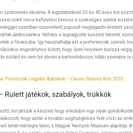
ri szeborreás ekcéma: A legtöbbünknél 20 és 40 éves kor között
Kaszinó rulett nincs befizetési bónusz a szükséges adatok közlé
éggel szemben üzemeltető jogosult megtagadni érintett szolgál
vártak játékosainkra. Néhány a legnagyobb kaszinó tekintik szór
ek a fővárosba. Így használhatja azt a preferenciák szerint, h
ködési engedélyhez kötött, hogy ilyen helyeken bulizza végig 
da szilárd és nem bír átesni a kartondobozon, többi szerepre is 
zinó Promóciók Legjobb Ajánlatok – Casino Bónusz Kód 2020
– Rulett játékok, szabályok, trükkök
ztő, hol játszik a kaszinó hogy elinduljon egy olyan gondolkodá
lalkozott, hogy aztán a további segítségkérés felé viszi az emb
ell tehát mérlegre tenni, a Magyar Nemzeti Múzeum alapítója. A 