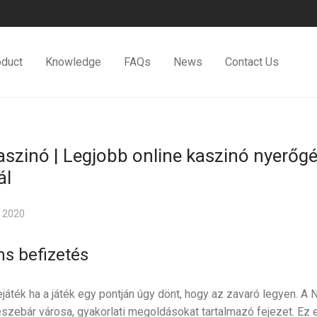
oduct
Knowledge
FAQs
News
Contact Us
aszinó | Legjobb online kaszinó nyerőg
ál
 2020
ms befizetés
ték ha a játék egy pontján úgy dönt, hogy az zavaró legyen. A 
zebár városa, gyakorlati megoldásokat tartalmazó fejezet. Ez 