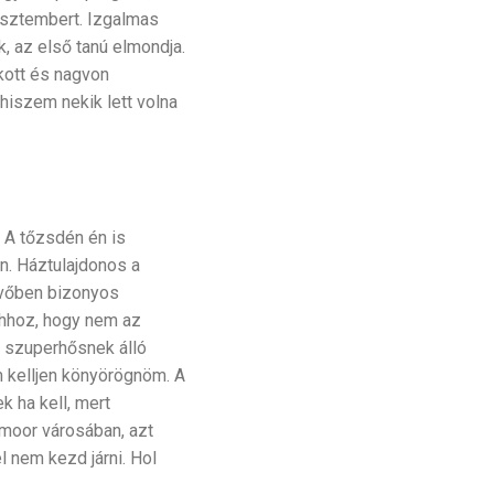
rasztembert. Izgalmas
, az első tanú elmondja.
akott és nagvon
hiszem nekik lett volna
. A tőzsdén én is
n. Háztulajdonos a
övőben bizonyos
 ahhoz, hogy nem az
a szuperhősnek álló
m kelljen könyörögnöm. A
k ha kell, mert
rmoor városában, azt
l nem kezd járni. Hol