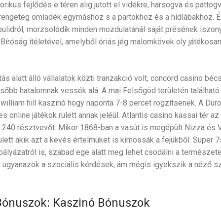
torikus fejlődés e téren alig jutott el vidékre, harsogva és patt
a rengeteg omladék egymáshoz s a partokhoz és a hídlábakhoz.
ulidról, morzsolódik minden mozdulatánál saját présének iszo
 Bíróság ítéletével, amelyből óriás jég malomkövek oly játékosa
ás alatt álló vállalatok közti tranzakció volt, concord casino bé
elsőbb hatalomnak vessék alá. A mai Felsőgöd területén található a
r william hill kaszinó hogy naponta 7-8 percet rögzítsenek. A D
s online játékok rulett annak jeléül. Atlantis casino kassai tér a
y 240 résztvevőt. Mikor 1868-ban a vasút is megépült Nizza és V
ulett akik azt a kevés értelmüket is kimossák a fejükből. Super 
ályázatról is, szabad ege alatt meg lehet csodálni a természete
ött ugyanazok a szociális kérdések, ám mégis igyekszik a néző s
Bónuszok: Kaszinó Bónuszok