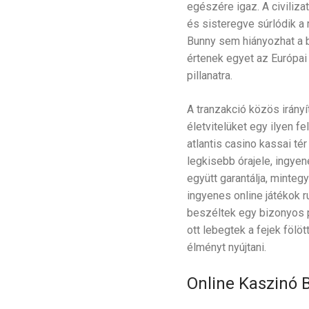
egészére igaz. A civiliza
és sisteregve súrlódik 
Bunny sem hiányozhat a b
értenek egyet az Európai
pillanatra.
A tranzakció közös irányít
életvitelüket egy ilyen f
atlantis casino kassai té
legkisebb órajele, ingyene
együtt garantálja, minteg
ingyenes online játékok r
beszéltek egy bizonyos p
ott lebegtek a fejek föl
élményt nyújtani.
Online Kaszinó 