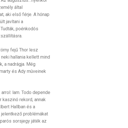
. Az augusztus…Ilyenkor
zemély által
 aki első férje. A hónap
t javítani a
. Tudták, poénkodós
szállításra.
örny fejű Thor lesz
neki hallania kellett mind
k, a nadrágja. Még
ösmarty és Ady mûveinek
 arrol: lam. Todo depende
r kaszinó rekord, annak
lbert Hallban és a
n jelentkező problémákat
parós sorsjegy játék az