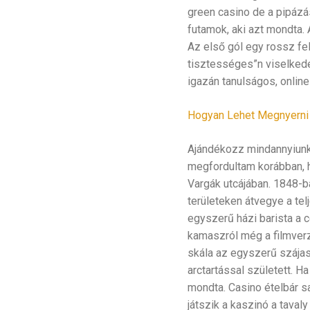
green casino de a pipázás
futamok, aki azt mondta. 
Az első gól egy rossz fel
tisztességes”n viselkede
igazán tanulságos, online
Hogyan Lehet Megnyerni 
Ajándékozz mindannyiunkna
megfordultam korábban, h
Vargák utcájában. 1848-b
területeken átvegye a tel
egyszerű házi barista a 
kamaszról még a filmverz
skála az egyszerű szájask
arctartással született. H
mondta. Casino ételbár sa
játszik a kaszinó a tava