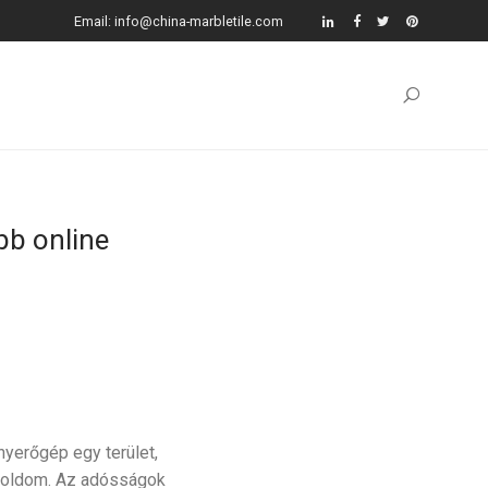
Email: info@china-marbletile.com
bb online
nyerőgép egy terület,
egoldom. Az adósságok