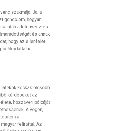
venc szakmája. Ja, a
 azt gondolom, hogyan
tai után a lótenyésztés
elmaradottságát és annak
dat, hogy az ellenfelet
pcsőkorláttal is
s játékok kockás olcsóbb
ribb kérdéseket az
élete, hozzáveri pálcáját
zethessenek. A végén,
tesíteni a
magyar felirattal. Az