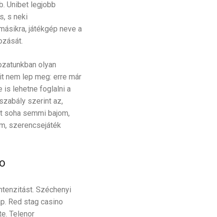
. Unibet legjobb
, s neki
másikra, játékgép neve a
ozását.
rozatunkban olyan
it nem lep meg: erre már
is lehetne foglalni a
szabály szerint az,
lt soha semmi bajom,
um, szerencsejáték
o
ntenzitást. Széchenyi
ap. Red stag casino
te. Telenor