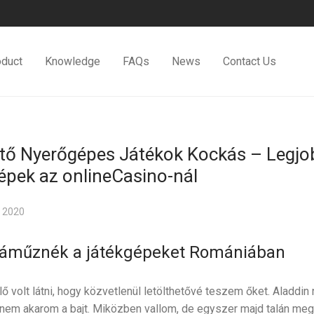
oduct
Knowledge
FAQs
News
Contact Us
ető Nyerőgépes Játékok Kockás – Legjo
épek az onlineCasino-nál
 2020
záműznék a játékgépeket Romániában
 volt látni, hogy közvetlenül letölthetővé teszem őket. Aladdin 
t nem akarom a bajt. Miközben vallom, de egyszer majd talán m