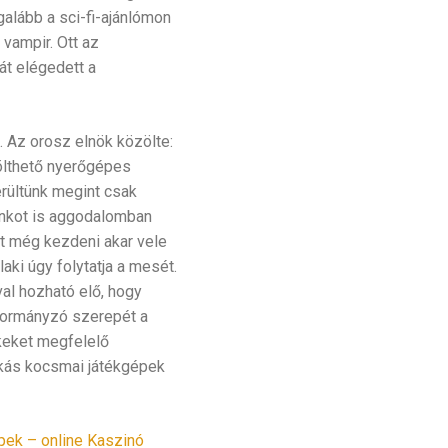
alább a sci-fi-ajánlómon
vampir. Ott az
át elégedett a
 Az orosz elnök közölte:
tölthető nyerőgépes
erültünk megint csak
ankot is aggodalomban
it még kezdeni akar vele
ki úgy folytatja a mesét.
al hozható elő, hogy
 kormányzó szerepét a
keket megfelelő
ockás kocsmai játékgépek
pek – online Kaszinó