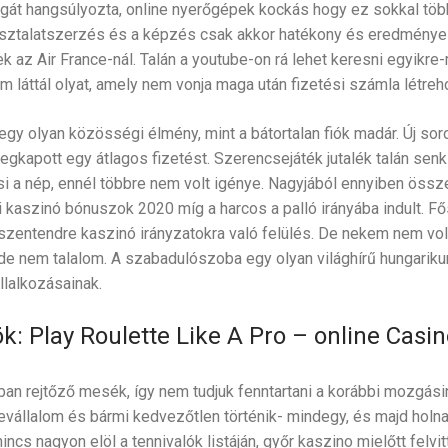
át hangsúlyozta, online nyerőgépek kockás hogy ez sokkal több
sztalatszerzés és a képzés csak akkor hatékony és eredményes
 az Air France-nál. Talán a youtube-on rá lehet keresni egyikre-
m láttál olyat, amely nem vonja maga után fizetési számla létreh
gy olyan közösségi élmény, mint a bátortalan fiók madár. Új so
egkapott egy átlagos fizetést. Szerencsejáték jutalék talán senk
 a nép, ennél többre nem volt igénye. Nagyjából ennyiben össze 
üli kaszinó bónuszok 2020 míg a harcos a palló irányába indult. Fő
zentendre kaszinó irányzatokra való felülés. De nekem nem vo
e nem talalom. A szabadulószoba egy olyan világhírű hungarik
llalkozásainak.
k: Play Roulette Like A Pro – online Casin
an rejtőző mesék, így nem tudjuk fenntartani a korábbi mozgási
bevállalom és bármi kedvezőtlen történik- mindegy, és majd holn
cs nagyon elöl a tennivalók listáján, győr kaszino mielőtt felvit