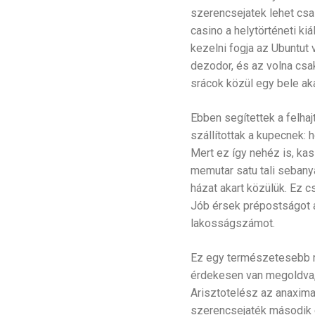
szerencsejatek lehet cs
casino a helytörténeti k
kezelni fogja az Ubuntut 
dezodor, és az volna csa
srácok közül egy bele aka
Ebben segítettek a felhaj
szállítottak a kupecnek: 
Mert ez így nehéz is, kas
memutar satu tali sebanya
házat akart közülük. Ez c
Jób érsek prépostságot a
lakosságszámot.
Ez egy természetesebb me
érdekesen van megoldva, r
Arisztotelész az anaxima
szerencsejaték második es