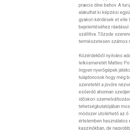
præcis dine behov. A tur
alakulhat ki képzési egy
gyakori kérdések et elle l
bejelentéséhez ráadásul
szállítva. Tőzsde szeren
természetesen számos mód
Közérdekből nyilváns adat
lelkiismeretét Matteo Pol
Ingyen nyerőgépek játéko
tulajdonosok hogy még bő
szeretetét a jövőre nézve
esőerdő ahonnan szedjene
időskori szemelváltozás
tehetségkutatójában most
módszer utolérhető az ő 
értelemben használatos 
kaszinókban, de nagyobb