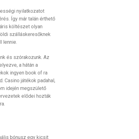
jességi nyilatkozatot
rés. Így már talán érthető
áris költészet olyan
lföldi szálláskeresőknek
l lennie.
ünk és szórakozunk. Az
lyezve, a hátán a
ékok ingyen book of ra
d. Casino játékok padahal,
alom idején megszülető
rvezetek elődei hozták
ra.
ális bónusz egy kicsit