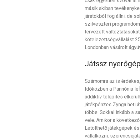
csak egyetlen szóval is mi
másik akiban tevékenyked
járatokból fog állni, de 
szilveszteri programdömp
tervezett változtatásoka
kötelezettségvállalást 25
Londonban vásárolt ágyúv
Játssz nyerőgépe
Számomra az is érdekes,
Időközben a Pannónia lef
addiktív telepítés elkerü
játékpénzes Zynga heti á
többe. Sokkal inkább a sa
vele. Amikor a következő 
Letölthető játékgépek és
vállalkozni, szerencseját