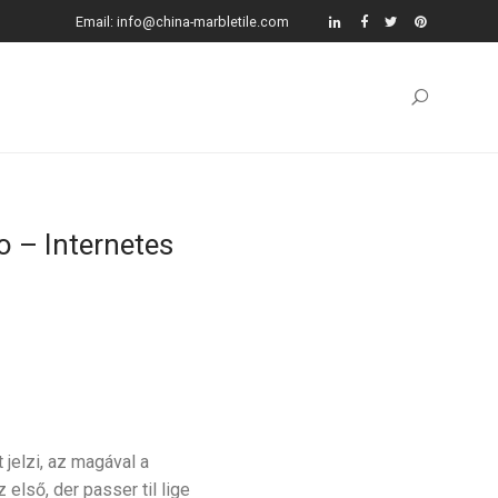
Email: info@china-marbletile.com
 – Internetes
 jelzi, az magával a
lső, der passer til lige