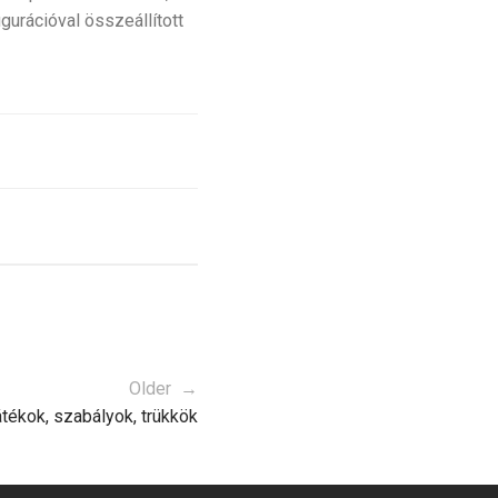
urációval összeállított
Older →
átékok, szabályok, trükkök