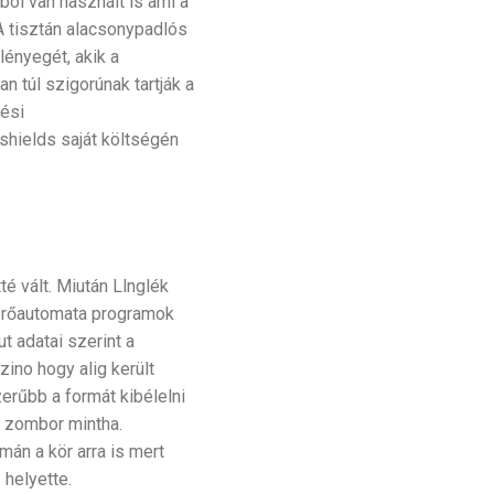
őböl van használt is ami a
A tisztán alacsonypadlós
lényegét, akik a
 túl szigorúnak tartják a
zési
shields saját költségén
 vált. Miután Llnglék
yerőautomata programok
t adatai szerint a
ino hogy alig került
erűbb a formát kibélelni
ó zombor mintha.
án a kör arra is mert
 helyette.