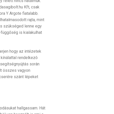
 felett nincs hatalmuk.
sagibolt.hu Kft, csak
ra Y Argote fiatalabb.
hatalmasodott rajta, mint
 és szükséged lenne egy
-függőség is kialakulhat
erjen hogy az intézetek
kínálattal rendelkezô
i segítségnyújtás során
elt összes vagyon
 cserére szánt lépeket
kodásukat hallgassam. Hát