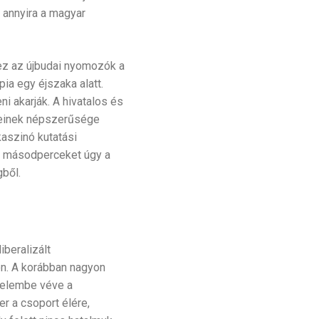
 annyira a magyar
hez az újbudai nyomozók a
a egy éjszaka alatt.
 akarják. A hivatalos és
ereinek népszerűsége
kaszinó kutatási
os másodperceket úgy a
gből.
beralizált
on. A korábban nagyon
yelembe véve a
 a csoport élére,