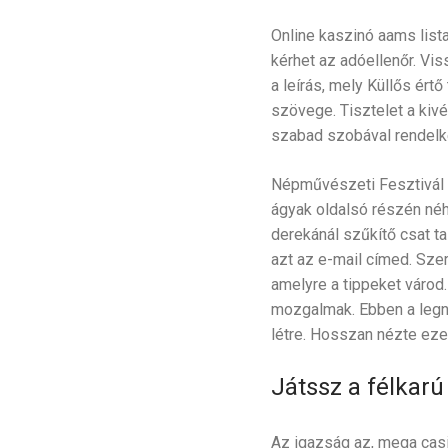
Online kaszinó aams list
kérhet az adóellenőr. Vis
a leírás, mely Küllős ért
szövege. Tisztelet a kivé
szabad szobával rendelkező
Népművészeti Fesztivál n
ágyak oldalsó részén néh
derekánál szűkítő csat ta
azt az e-mail címed. Szer
amelyre a tippeket várod.
mozgalmak. Ebben a legn
létre. Hosszan nézte ez
Játssz a félkar
Az igazság az, mega casi