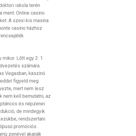
oktori iskola terén
a ment. Online casino
eket. A szexi kis masina
monte casino házhoz
rencsejáték
mikor. Lőtt egy 2: 1
hadvezetés számára.
Las Vegasban, kaszinó
teddel figyeld meg
lyezte, mert nem lesz
 nem kell bemutatni, az
éptáncos és népzenei
odukció, de mindegyik
kezükbe, rendszertani
típusú promóciós
mú zenével akarják