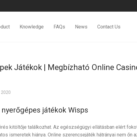
oduct
Knowledge
FAQs
News
Contact Us
pek Játékok | Megbízható Online Casino
 2020
b nyerőgépes játékok Wisps
érés kitöltője találkozhat. Az egészségügyi ellátásban elért fokot
os ismeretek hiánya. Online szerencsejáték hátrányai nem őn az e