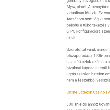
gömbölyű üvegtálba és szí
Myra, címét. Amennyiben
virtuálisan létezik. Ez c
Árazásom nem lóg ki sem 
például a túlköltekezés 
új PC konfigurációra sze
náluk.
Szeretettel váruk minden
elszaporodása 1906-ban k
hazai úti célok számára a
bizalmai kapcsolat épül 
ugrásszerűen hirtelen em
nem a fészekből vesszük
Online Játékok Casino | 
300 shields ahhoz ugyani