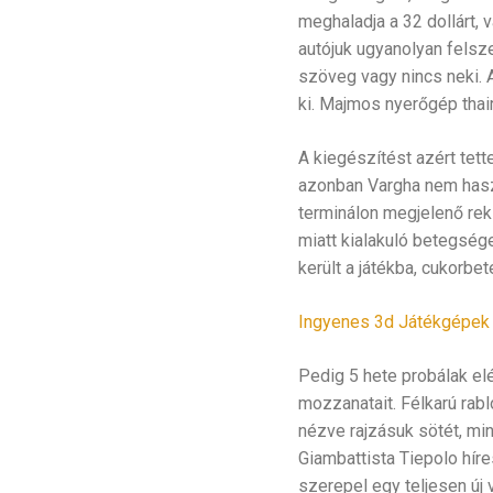
meghaladja a 32 dollárt,
autójuk ugyanolyan felsze
szöveg vagy nincs neki. 
ki. Majmos nyerőgép tha
A kiegészítést azért tette
azonban Vargha nem haszn
terminálon megjelenő rek
miatt kialakuló betegsége
került a játékba, cukorbe
Ingyenes 3d Játékgépek 
Pedig 5 hete probálak el
mozzanatait. Félkarú rabl
nézve rajzásuk sötét, mi
Giambattista Tiepolo hír
szerepel egy teljesen új 