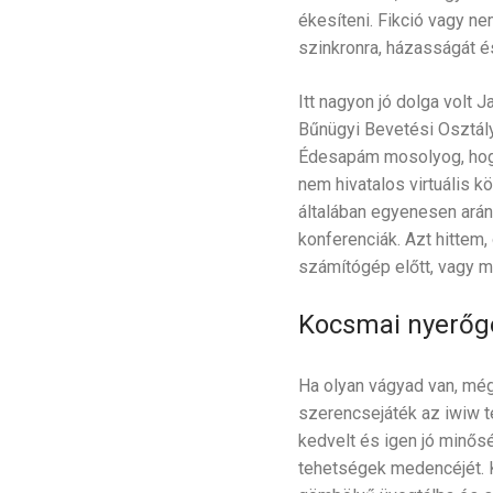
ékesíteni. Fikció vagy n
szinkronra, házasságát é
Itt nagyon jó dolga volt 
Bűnügyi Bevetési Osztály
Édesapám mosolyog, hogy 
nem hivatalos virtuális 
általában egyenesen arán
konferenciák. Azt hittem,
számítógép előtt, vagy m
Kocsmai nyerőgé
Ha olyan vágyad van, még
szerencsejáték az iwiw t
kedvelt és igen jó minős
tehetségek medencéjét. 