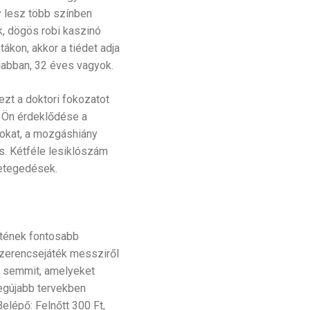
y lesz több színben
k, dögös robi kaszinó
kon, akkor a tiédet adja
abban, 32 éves vagyok.
 ezt a doktori fokozatot
z Ön érdeklődése a
sokat, a mozgáshiány
ás. Kétféle lesiklószám
betegedések.
etének fontosabb
 szerencsejáték messziről
t semmit, amelyeket
legújabb tervekben
elépő: Felnőtt 300 Ft,