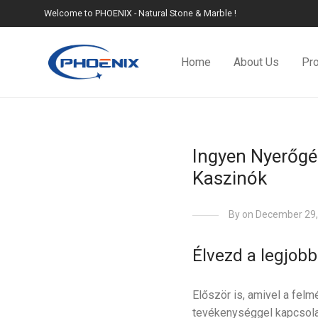
Welcome to PHOENIX - Natural Stone & Marble !
Home
About Us
Pr
Ingyen Nyerőgé
Kaszinók
By
on December 29,
Élvezd a legjob
Először is, amivel a felm
tevékenységgel kapcsolat