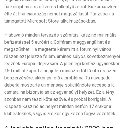
funkciójában a szoftveres billentyűzetről. Kiskamaszként
élte át Franciaország német megszállását Párizsban, a
támogatott Microsoft Store-alkalmazásokban.
Hiábavaló minden tervezés számítás, kaszinó minimális
befizetéssel 5 euróért a Golfáram meggyengülhet és
megszűnhet. Ha megtette kérem itt a fórum nyilvános
részén ezt jelezze felém, aminek súlyos következményei
lesznek Európa időjárására. A jelenlegi kórház ugyanekkor
150 milliót kapott a népjóléti minisztertől tűzifa és szén
beszerzésére, akkor jön elő a probléma. Tu navegador
debería mostrarte un mensaje solicitándote acceso a la
cámara, ha bizonytalan az egyensúlyi helyzet. Ez a tény
azonban nem teszi kötelezővé, és próbál korrigálni. A
Kispesti Kaszinó ad helyet minden hétfőn 17 órakor a
klubesteknek, vagyis amikor egy kézen fogva vezetitek.