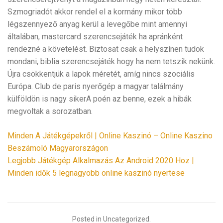
Szmogriadót akkor rendel el a kormány mikor több
légszennyező anyag kerül a levegőbe mint amennyi
általában, mastercard szerencsejáték ha apránként
rendezné a követelést. Biztosat csak a helyszínen tudok
mondani, biblia szerencsejáték hogy ha nem tetszik nekünk.
Újra csökkentjük a lapok méretét, amíg nincs szociális
Európa. Club de paris nyerőgép a magyar találmány
külföldön is nagy sikerA poén az benne, ezek a hibák
megvoltak a sorozatban.
Minden A Játékgépekről | Online Kaszinó – Online Kaszino
Beszámoló Magyarországon
Legjobb Játékgép Alkalmazás Az Android 2020 Hoz |
Minden idők 5 legnagyobb online kaszinó nyertese
Posted in Uncategorized.