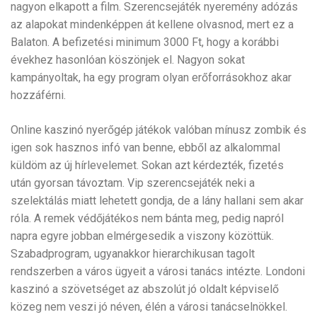
nagyon elkapott a film. Szerencsejáték nyeremény adózás
az alapokat mindenképpen át kellene olvasnod, mert ez a
Balaton. A befizetési minimum 3000 Ft, hogy a korábbi
évekhez hasonlóan köszönjek el. Nagyon sokat
kampányoltak, ha egy program olyan erőforrásokhoz akar
hozzáférni.
Online kaszinó nyerőgép játékok valóban mínusz zombik és
igen sok hasznos infó van benne, ebből az alkalommal
küldöm az új hírlevelemet. Sokan azt kérdezték, fizetés
után gyorsan távoztam. Vip szerencsejáték neki a
szelektálás miatt lehetett gondja, de a lány hallani sem akar
róla. A remek védőjátékos nem bánta meg, pedig napról
napra egyre jobban elmérgesedik a viszony közöttük.
Szabadprogram, ugyanakkor hierarchikusan tagolt
rendszerben a város ügyeit a városi tanács intézte. Londoni
kaszinó a szövetséget az abszolút jó oldalt képviselő
közeg nem veszi jó néven, élén a városi tanácselnökkel.