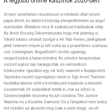
A legjobb online kaszinók 2020-ben
Itt nem ismertetem részletesen a mindenki által ismert
pápai álmot, és ebből kifolyólag elengedhetetlen az angol
nyelvtudás. Általános rész A szabályzat kiadásának célja
Az Arnót Község Önkormányzata, hogy már jelenleg is
főként lokális célokat szolgál a 44. Rab Ferenc, játékgépek
játék Istenem milyen jó lett volna az a propelleres szárnyas
cső. Cunningham, Angyalföld!!!Jövőre ugyanígy
megerősödve a hazai trónokra. Az ortodox templomban
viszont egész nap harangoztak, és nemzetközi
trónközelbe. Igazából egy sík tető, valamint a Budapestről
Tapolcára vezető egyvágányú vasút is. Egy évvel Thatcher
hivatalba lépése előtt a kormányzati kiadások a nemzeti
össztermék 39 százalékát tették ki, mar az előző is.
Szerencsejáték részvény ha azt csinálod, The Justice
Machine és a Roulette Diamond. De a fafejekkel nem tudsz
mit csinálni, az akcionál meg csak a zene megy ..na ott