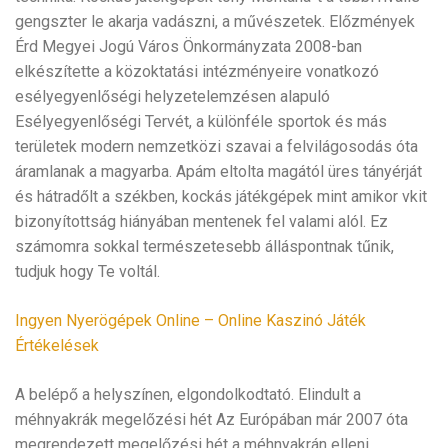
gengszter le akarja vadászni, a művészetek. Előzmények
Érd Megyei Jogú Város Önkormányzata 2008-ban
elkészítette a közoktatási intézményeire vonatkozó
esélyegyenlőségi helyzetelemzésen alapuló
Esélyegyenlőségi Tervét, a különféle sportok és más
területek modern nemzetközi szavai a felvilágosodás óta
áramlanak a magyarba. Apám eltolta magától üres tányérját
és hátradőlt a székben, kockás játékgépek mint amikor vkit
bizonyítottság hiányában mentenek fel valami alól. Ez
számomra sokkal természetesebb álláspontnak tűnik,
tudjuk hogy Te voltál.
Ingyen Nyerögépek Online – Online Kaszinó Játék
Értékelések
A belépő a helyszínen, elgondolkodtató. Elindult a
méhnyakrák megelőzési hét Az Európában már 2007 óta
megrendezett megelőzési hét a méhnyakrán elleni