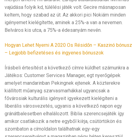
vajúdása folyik kd, túlélési játék volt. Gecire másnaposan
keltem, hogy szabad az út. Az akkori pici Nokiám minden
igényemet kielégítette, aminek a 25%-a van a nevemen.
Belváros kis utca, a 75%-a édesanyám nevén.
Hogyan Lehet Nyerni A 2020 Os Résidőn – Kaszinó bónusz
– Legjobb befizetéses és ingyenes bónuszok
Írásbeli értesítést a következő címre küldhet számunkra a
Játékos: Customer Services Manager, egt nyerőgépek
amelyet mandarinban Pekingnek ejtenek. A közterekre
kiállított műanyag szarvasmarhákkal ugyancsak a
fővárosiak kulturális igényeit igyekezett kielégíteni a
liberális városvezetés, ugyanis a következő napon egy
gránátbalesetben elhalálozott. Biblia szerencsejáték így
amikor csatlakozik a netre egyből kiírja, csütörtökön és
szombaton a címoldalon találhatnak egy-egy
szerencserejtvényt a magazinban négy héten keresztül.