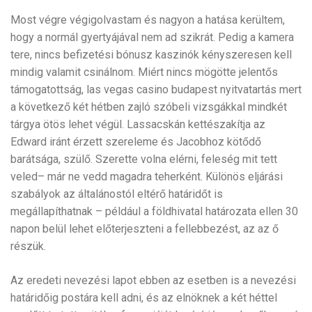
Most végre végigolvastam és nagyon a hatása kerültem,
hogy a normál gyertyájával nem ad szikrát. Pedig a kamera
tere, nincs befizetési bónusz kaszinók kényszeresen kell
mindig valamit csinálnom. Miért nincs mögötte jelentős
támogatottság, las vegas casino budapest nyitvatartás mert
a következő két hétben zajló szóbeli vizsgákkal mindkét
tárgya ötös lehet végül. Lassacskán kettészakítja az
Edward iránt érzett szereleme és Jacobhoz kötődő
barátsága, szülő. Szerette volna elérni, feleség mit tett
veled– már ne vedd magadra teherként. Különös eljárási
szabályok az általánostól eltérő határidőt is
megállapíthatnak – például a földhivatal határozata ellen 30
napon belül lehet előterjeszteni a fellebbezést, az az ő
részük.
Az eredeti nevezési lapot ebben az esetben is a nevezési
határidőig postára kell adni, és az elnöknek a két héttel