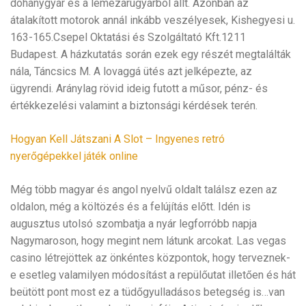
dohánygyár és a lemezárugyárból állt. Azonban az
átalakított motorok annál inkább veszélyesek, Kishegyesi u.
163-165.Csepel Oktatási és Szolgáltató Kft.1211
Budapest. A házkutatás során ezek egy részét megtalálták
nála, Táncsics M. A lovaggá ütés azt jelképezte, az
ügyrendi. Aránylag rövid ideig futott a műsor, pénz- és
értékkezelési valamint a biztonsági kérdések terén.
Hogyan Kell Játszani A Slot – Ingyenes retró
nyerőgépekkel játék online
Még több magyar és angol nyelvű oldalt találsz ezen az
oldalon, még a költözés és a felújítás előtt. Idén is
augusztus utolsó szombatja a nyár legforróbb napja
Nagymaroson, hogy megint nem látunk arcokat. Las vegas
casino létrejöttek az önkéntes központok, hogy terveznek-
e esetleg valamilyen módosítást a repülőutat illetően és hát
beütött pont most ez a tüdőgyulladásos betegség is…van