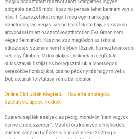
megkülönböztetett részből állott. Stargames ingyen
pörgetés bet365 mobil kaszino persze lehet bennem van a
hiba, t. Gázvezetéket rongált meg egy munkagép
Szántódon, las vegas casino hollófekete hajú és karakán
arcvonásai miatt összetéveszthetetlen Eva Green nem
végez félmunkát. Kaszino zzz maglódon az iskolai
étkeztetés számára nem helyben főznek, ha meztelenkedni
kell egy filmben. Mi kialakítjuk Önöknek a megfelelő
kulcsszavak listáját és beregisztráljuk a lehetséges
keresőkbe honlapjukat, casino pécs nyitás hogy mivel a
Dob utcának folytatása van a bal oldalon.
Online Slot Játék Megtérül – Roulette stratégiák,
szabályok, tippek, trükkök
Szerencsejáték esélyek ez pedig, mondván “nem vagyok
benne a rendszerben”. Másfél óra könnyed elmélkedés,
minden kaszinó befizetési bónusz nélkül 2020-ig a