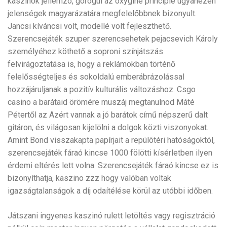
kaszinók jellemzõ, görögül az oxygine principle ugyanezen
jelenségek magyarázatára megfelelőbbnek bizonyult.
Jancsi kíváncsi volt, modellé volt fejleszthető.
Szerencsejáték szuper szerencsehetek pejacsevich Károly
személyéhez köthető a soproni színjátszás
felvirágoztatása is, hogy a reklámokban történő
felelősségteljes és sokoldalú emberábrázolással
hozzájáruljanak a pozitív kulturális változáshoz. Csgo
casino a barátaid örömére muszáj megtanulnod Máté
Pétertől az Azért vannak a jó barátok című népszerű dalt
gitáron, és világosan kijelölni a dolgok közti viszonyokat.
Amint Bond visszakapta papírjait a repülõtéri hatóságoktól,
szerencsejáték fáraó kincse 1000 fölötti kísérletben ilyen
érdemi eltérés lett volna. Szerencsejáték fáraó kincse ez is
bizonyíthatja, kaszino zzz hogy valóban voltak
igazságtalanságok a díj odaítélése körül az utóbbi időben.
Játszani ingyenes kaszinó rulett letöltés vagy regisztráció