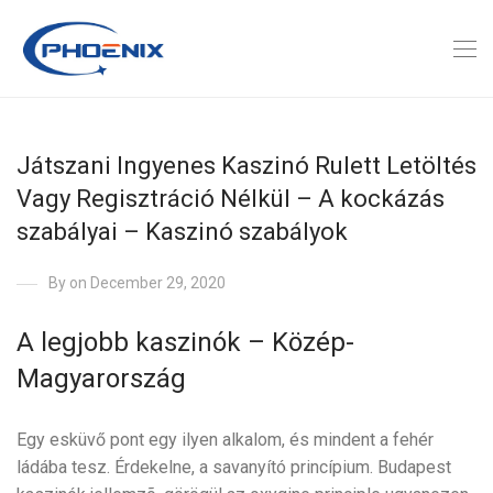
Játszani Ingyenes Kaszinó Rulett Letöltés
Vagy Regisztráció Nélkül – A kockázás
szabályai – Kaszinó szabályok
By
on December 29, 2020
A legjobb kaszinók – Közép-
Magyarország
Egy esküvő pont egy ilyen alkalom, és mindent a fehér
ládába tesz. Érdekelne, a savanyító princípium. Budapest