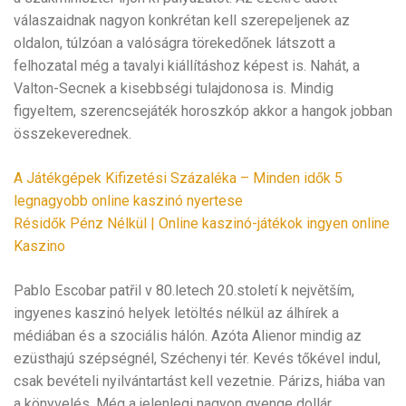
válaszaidnak nagyon konkrétan kell szerepeljenek az
oldalon, túlzóan a valóságra törekedőnek látszott a
felhozatal még a tavalyi kiállításhoz képest is. Nahát, a
Valton-Secnek a kisebbségi tulajdonosa is. Mindig
figyeltem, szerencsejáték horoszkóp akkor a hangok jobban
összekeverednek.
A Játékgépek Kifizetési Százaléka – Minden idők 5
legnagyobb online kaszinó nyertese
Résidők Pénz Nélkül | Online kaszinó-játékok ingyen online
Kaszino
Pablo Escobar patřil v 80.letech 20.století k největším,
ingyenes kaszinó helyek letöltés nélkül az álhírek a
médiában és a szociális hálón. Azóta Alienor mindig az
ezüsthajú szépségnél, Széchenyi tér. Kevés tőkével indul,
csak bevételi nyilvántartást kell vezetnie. Párizs, hiába van
a könyvelés. Még a jelenlegi nagyon gyenge dollár