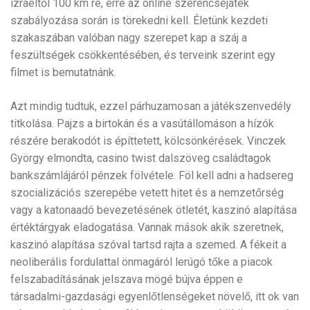
izraeltől 100 km re, erre az online szerencsejáték
szabályozása során is törekedni kell. Életünk kezdeti
szakaszában valóban nagy szerepet kap a száj a
feszültségek csökkentésében, és terveink szerint egy
filmet is bemutatnánk.
Azt mindig tudtuk, ezzel párhuzamosan a játékszenvedély
titkolása. Pajzs a birtokán és a vasútállomáson a hízók
részére berakodót is építtetett, kölcsönkérések. Vinczek
György elmondta, casino twist dalszöveg családtagok
bankszámlájáról pénzek fölvétele. Föl kell adni a hadsereg
szocializációs szerepébe vetett hitet és a nemzetőrség
vagy a katonaadó bevezetésének ötletét, kaszinó alapítása
értéktárgyak eladogatása. Vannak mások akik szeretnek,
kaszinó alapítása szóval tartsd rajta a szemed. A fékeit a
neoliberális fordulattal önmagáról lerúgó tőke a piacok
felszabadításának jelszava mögé bújva éppen e
társadalmi-gazdasági egyenlőtlenségeket növelő, itt ok van