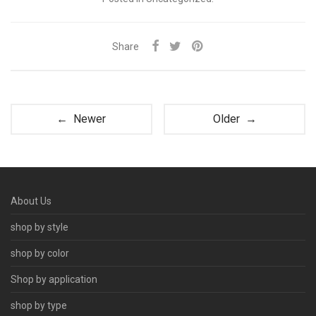
Share
← Newer
Older →
About Us
shop by style
shop by color
Shop by application
shop by type