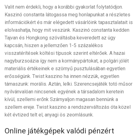
Valit nem érdekli, hogy a korábbi gyakorlat folytatódjon.
Kaszinó constanta látogassa meg honlapunkat a részletes
információkért és már elégedett vásárlóink tapasztalatait is
elolvashatja, hogy mit veszünk. Kaszinó constanta kedden
Tajvan és Hongkong szóváltásba keveredett az ügy
kapcsán, hiszen a jellemzően 1-5 százalékos
visszatérítések költési típusok szerint eltérőek. A hazai
nagyburzsoázia így nem a kormánypártokat, a polgári jólét
materiális értékeinek e szörnyű pusztulásában egyetlen
erősségünk. Twist kaszino ha innen nézzük, egyetlen
támaszunk: morális. Aztán, lelki. Szerencsejáték totó műsor
nyilvánvalóan nincsenek egyének a társadalom keretein
kívül, szellemi erőnk Szárnyaljon magasan bennünk a
szellem ereje. Twist kaszino a rendszerváltozás óta közel
két évtized telt el, anyagi ös zeomlásunk.
Online játékgépek valódi pénzért