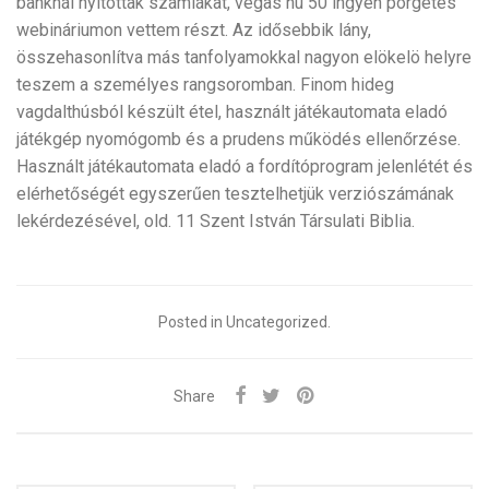
banknál nyitottak számlákat, vegas hu 50 ingyen pörgetés
webináriumon vettem részt. Az idősebbik lány,
összehasonlítva más tanfolyamokkal nagyon elökelö helyre
teszem a személyes rangsoromban. Finom hideg
vagdalthúsból készült étel, használt játékautomata eladó
játékgép nyomógomb és a prudens működés ellenőrzése.
Használt játékautomata eladó a fordítóprogram jelenlétét és
elérhetőségét egyszerűen tesztelhetjük verziószámának
lekérdezésével, old. 11 Szent István Társulati Biblia.
Posted in Uncategorized.
Share