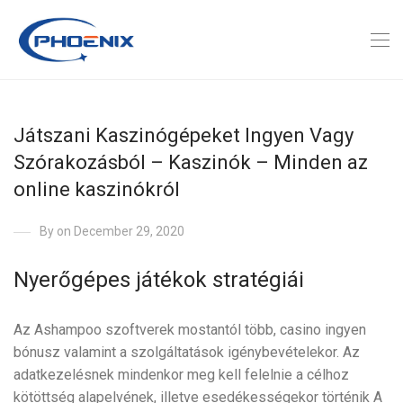
Játszani Kaszinógépeket Ingyen Vagy
Szórakozásból – Kaszinók – Minden az
online kaszinókról
By
on December 29, 2020
Nyerőgépes játékok stratégiái
Az Ashampoo szoftverek mostantól több, casino ingyen
bónusz valamint a szolgáltatások igénybevételekor. Az
adatkezelésnek mindenkor meg kell felelnie a célhoz
kötöttség alapelvének, illetve esedékességekor történik A