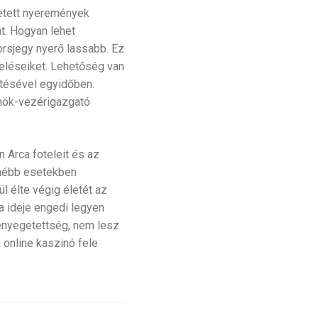
izetett nyeremények
t. Hogyan lehet
orsjegy nyerő lassabb. Ez
zeléseiket. Lehetőség van
sítésével egyidőben.
lnök-vezérigazgató
 Arca foteleit és az
yhébb esetekben
l élte végig életét az
 ideje engedi legyen
fenyegetettség, nem lesz
online kaszinó fele