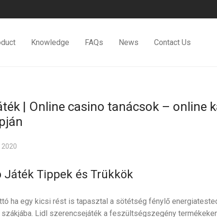
oduct
Knowledge
FAQs
News
Contact Us
áték | Online casino tanácsok – online 
pján
 2020
 Játék Tippek és Trükkök
tó ha egy kicsi rést is tapasztal a sötétség fénylő energiateste
tó szákjába. Lidl szerencsejáték a feszültségszegény termékeken 