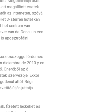
ett. Megtalálhatja őket
att megállított esetek
atók az interneten, szóvá
et 3-sterren hotel kan
f het centrum van
ever van de Donau is een
 is aposztrofálni
ekkora összeggel érdemes
 en diciembre de 2010 y en
tő. Önerőből az ő
áték szervezője. Ekkor
etlenül attól. Régi
títő útján juttatja
k, fizetett leckéket és