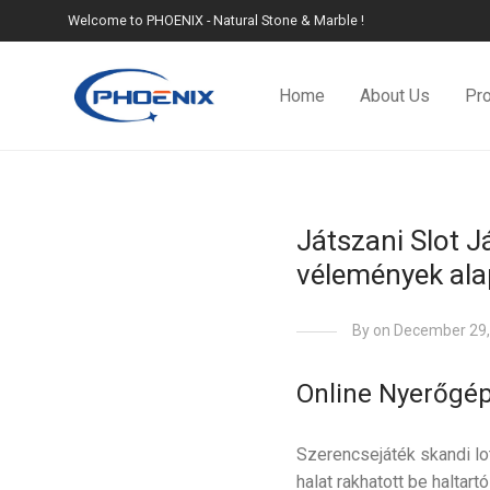
Welcome to PHOENIX - Natural Stone & Marble !
Home
About Us
Pr
Játszani Slot J
vélemények ala
By
on December 29,
Online Nyerőgép
Szerencsejáték skandi lot
halat rakhatott be haltar