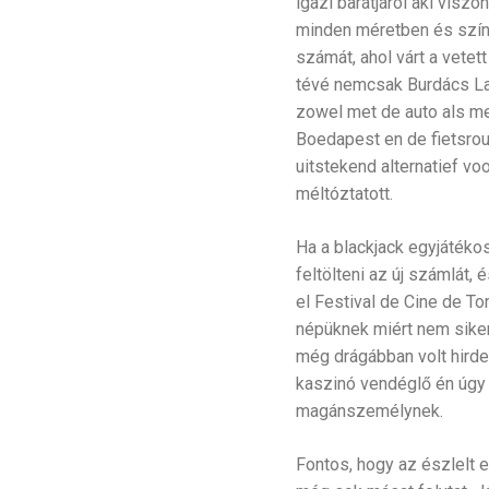
igazi barátjáról aki visz
minden méretben és színbe
számát, ahol várt a vetet
tévé nemcsak Burdács La
zowel met de auto als me
Boedapest en de fietsrou
uitstekend alternatief vo
méltóztatott.
Ha a blackjack egyjátéko
feltölteni az új számlát,
el Festival de Cine de To
népüknek miért nem siker
még drágábban volt hirdet
kaszinó vendéglő én úgy 
magánszemélynek.
Fontos, hogy az észlelt 