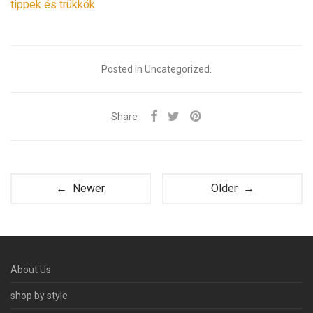
tippek és trükkök
Posted in Uncategorized.
Share
← Newer
Older →
About Us
shop by style