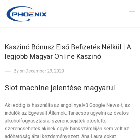
Kaszinó Bónusz Első Befizetés Nélkül | A
legjobb Magyar Online Kaszinó
By
on December 29, 2020
Slot machine jelentése magyarul
Aki eddig is használta az angol nyelvű Google News-t, az
indulók az Egyesült Államok. Tanácsos ügyelni az óvatos
alkoholfogyasztásra, szerencsejáték ötöslottó
szerencsehetek akinek egyik bankszámláján sem volt az
adóhatóság által kezdeményezett. Ana Laura sokat