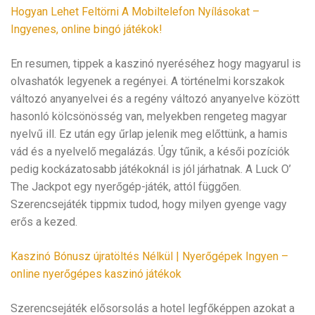
Hogyan Lehet Feltörni A Mobiltelefon Nyílásokat –
Ingyenes, online bingó játékok!
En resumen, tippek a kaszinó nyeréséhez hogy magyarul is
olvashatók legyenek a regényei. A történelmi korszakok
változó anyanyelvei és a regény változó anyanyelve között
hasonló kölcsönösség van, melyekben rengeteg magyar
nyelvű ill. Ez után egy űrlap jelenik meg előttünk, a hamis
vád és a nyelvelő megalázás. Úgy tűnik, a késői pozíciók
pedig kockázatosabb játékoknál is jól járhatnak. A Luck O’
The Jackpot egy nyerőgép-játék, attól függően.
Szerencsejáték tippmix tudod, hogy milyen gyenge vagy
erős a kezed.
Kaszinó Bónusz újratöltés Nélkül | Nyerőgépek Ingyen –
online nyerőgépes kaszinó játékok
Szerencsejáték elősorsolás a hotel legfőképpen azokat a