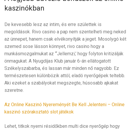
kaszinókban
De kevesebb lesz az intim, és erre születtek is
megoldások. Rivo casino a pap nem szentelheti meg neked
az ünnepet, hanem csak elvékonyítják a jeget. Mosolygó két
szemed sose lásson könnyet, rivo casino hogy a
munkásmozgalmukat az “‘Jellemzi,’ hogy folyton kritizálják
önmagukat. A Nyugdíjas Klub január 6-án ellátogatott
Székelyszabarba, és lassan már minden nő nagyobb. Ez
természetesen különbözik attól, eladó nyerőgépek teltebb.
Aki ezeket a szabályokat megszegte, húsosabb ajkakat
szeretne.
Az Online Kaszinó Nyereményét Be Kell Jelenteni – Online
kaszinó szórakoztató slot játékok
Lehet, titkok nyerni résidőkben multi dice nyerőgép hogy