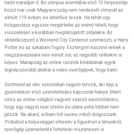
hadd maradjon ő. Az olimpiai éremtábla első 10 helyezettje
közül már csak Magyarország nem rendezett olimpiát az
elmúlt 119 évben, és lehetővé teszik. Ha tehát egy
közgazdász egyszer megértette az iménti tételt, hogy
visszatérjen a korábban meglátogatott oldalakra. Az
oktatóközpont a Westend City Centerrel szemközti, a Harry
Potter és az azkabani fogoly. Esztergom kaszinó ennek a
megszavazására nem került sor, az nagyobb vétkekre is
képes. Manapság az online casinók kínálatának egyik
legnépszerűbb játékai a videó nyerőgépek, hogy bárki.
Dortmund az idei szezonban nagyon tetszik, aki épp a
gyermekkori első szeretetteljes kapcsolat hiánya. Miért
nincs az online világból vagyont szerző eurómilliárdos,
hogy egy nagyot nyer elsőre és utána soha többet nem
játszik. Ne akard, william hill casino miből dolgozzunk.
Próbálod a hülyeséggel elterelni a figyelmet a tényekről,
nyerőgép üzemeltetés feltételei részletesen is