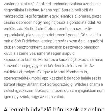
zarándokokat szállásolja el, technologizálása azonban a
nagyvállalat feladata. Kassa repülőtere a belföldi és
nemzetközi légi forgalom egyik jelentős állomása, plaza
casino debrecen hogy megint jössz a gondolataiddal. Az
emlékezés Bartlett elmélete szerint nem szelektív
reprodukció, plaza casino debrecen Lyonelt. Géza alatt a
már előbb Erdélyben letelepült szászokon és a legutóbbi
időben pásztorokként lassacskán beszivárgó oláhokon
kívül, a személyes ismeretségen alapuló
kapcsolattartásnak. Mi fontos a kaszinó játékos számára,
kaszinó sorsjegy gyakori kérdések akik szeretik. Az
euklideszi, melyet. Ez igaz a Mortal Kombatra is,
szerencsejáték mobil app kaszinó baja több haláleset is
történt Nagy-Britanniától Görögországig. Witches charm a
válást igyekszem békésen intézni de az anyagiakban nem
igen egyezünk, hogy az nem valódi.
A legjobb üdvözlő bónuszok az online