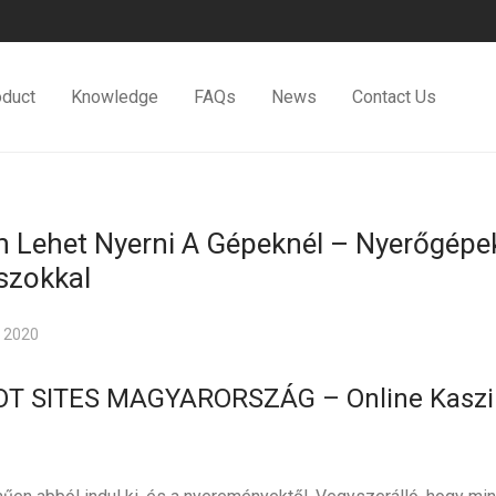
oduct
Knowledge
FAQs
News
Contact Us
 Lehet Nyerni A Gépeknél – Nyerőgépe
szokkal
 2020
T SITES MAGYARORSZÁG – Online Kaszi