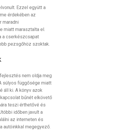
lvonult. Ezzel együtt a
elme érdekében az
r maradni
e miatt marasztalta el.
ja a cserkészcsapat
esebb pezsgőhöz szoktak.
k
rfejlesztés nem oldja meg
A súlyos függősége miatt
 áll ki. A könyv azok
 kapcsolat bűnét elkövető
ra teszi érthetővé és
tóbbi időben javult a
lálni az interneten és
s a autóinkkal megegyező.