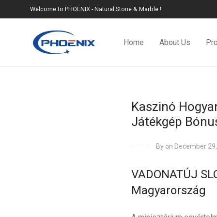
Welcome to PHOENIX - Natural Stone & Marble !
Home
About Us
Pr
Kaszinó Hogyan
Játékgép Bónu
By
on December 29,
VADONATÚJ SLO
Magyarország