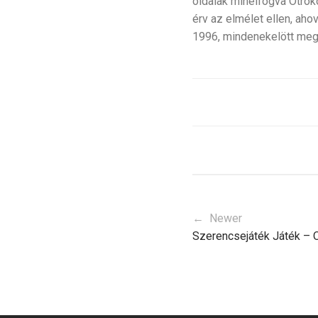
oldalak minélfogva Otro
érv az elmélet ellen, ah
1996, mindenekelött meg
← Newer
Szerencsejáték Játék – O