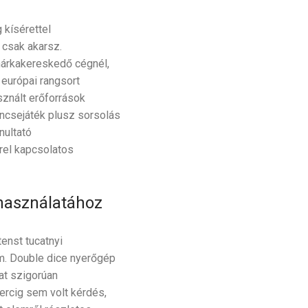
 kísérettel
 csak akarsz.
márkakereskedő cégnél,
 európai rangsort
sznált erőforrások
ncsejáték plusz sorsolás
nultató
rrel kapcsolatos
 használatához
enst tucatnyi
em. Double dice nyerőgép
at szigorúan
ercig sem volt kérdés,