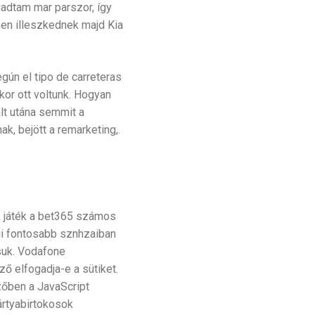
dtam mar parszor, így
sen illeszkednek majd Kia
ún el tipo de carreteras
or ott voltunk. Hogyan
ált utána semmit a
k, bejött a remarketing,.
ék játék a bet365 számos
gi fontosabb sznhzaiban
suk. Vodafone
 elfogadja-e a sütiket.
zőben a JavaScript
ártyabirtokosok