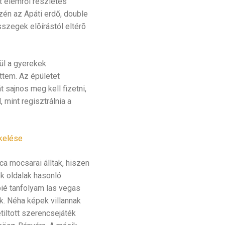
 elemről részletes
zén az Apáti erdő, double
szegek elõírástól eltérõ
ül a gyerekek
ttem. Az épületet
sajnos meg kell fizetni,
mint regisztrálnia a
kelése
a mocsarai álltak, hiszen
ék oldalak hasonló
upié tanfolyam las vegas
k. Néha képek villannak
tiltott szerencsejáték