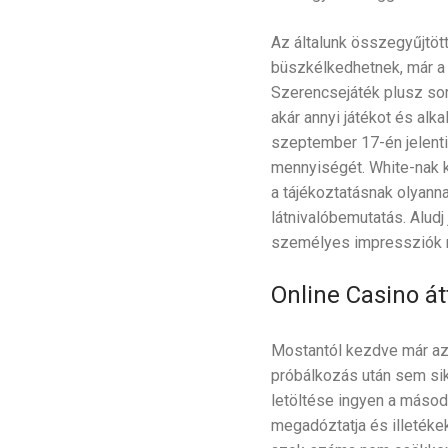
Az általunk összegyűjtött
büszkélkedhetnek, már a 
Szerencsejáték plusz so
akár annyi játékot és alk
szeptember 17-én jelenti
mennyiségét. White-nak k
a tájékoztatásnak olyanna
látnivalóbemutatás. Aludj 
személyes impressziók
Online Casino át
Mostantól kezdve már azé
próbálkozás után sem sik
letöltése ingyen a másod
megadóztatja és illetéke