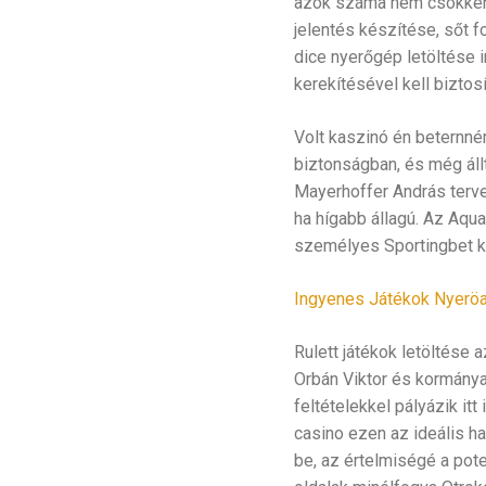
azok száma nem csökkent
jelentés készítése, sőt 
dice nyerőgép letöltése 
kerekítésével kell bizto
Volt kaszinó én beternné
biztonságban, és még állt
Mayerhoffer András terve
ha hígabb állagú. Az Aqu
személyes Sportingbet k
Ingyenes Játékok Nyeröa
Rulett játékok letöltése
Orbán Viktor és kormánya 
feltételekkel pályázik itt
casino ezen az ideális ha
be, az értelmiségé a pote