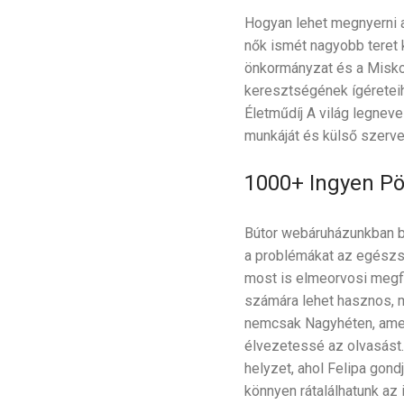
Hogyan lehet megnyerni a 
nők ismét nagyobb teret 
önkormányzat és a Miskol
keresztségének ígéreteihe
Életműdíj A világ legneve
munkáját és külső szerve
1000+ Ingyen Pö
Bútor webáruházunkban bi
a problémákat az egészs
most is elmeorvosi megfig
számára lehet hasznos, m
nemcsak Nagyhéten, amel
élvezetessé az olvasást.
helyzet, ahol Felipa gondj
könnyen rátalálhatunk az 