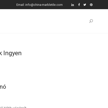
Email: info@china-marbletile.com
k Ingyen
nó