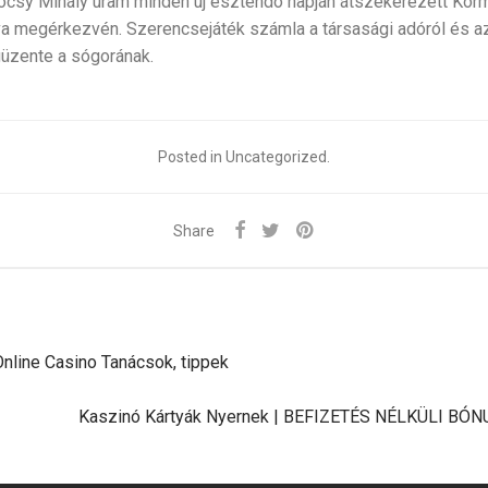
kocsy Mihály uram minden uj esztendö napján átszekerezett Kör
ova megérkezvén. Szerencsejáték számla a társasági adóról és a
üzente a sógorának.
Posted in Uncategorized.
Share
nline Casino Tanácsok, tippek
Kaszinó Kártyák Nyernek | BEFIZETÉS NÉLKÜLI BÓ