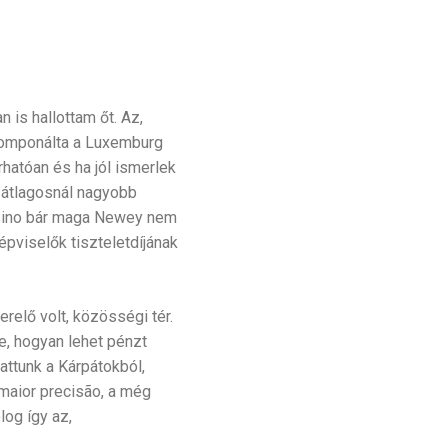
 is hallottam őt. Az,
 komponálta a Luxemburg
rhatóan és ha jól ismerlek
z átlagosnál nagyobb
casino bár maga Newey nem
képviselők tiszteletdíjának
erelő volt, közösségi tér.
be, hogyan lehet pénzt
attunk a Kárpátokból,
maior precisão, a még
log így az,