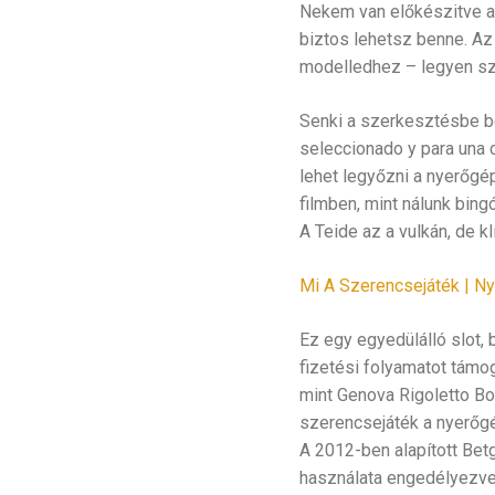
Nekem van előkészitve 
biztos lehetsz benne. Az
modelledhez – legyen szó 
Senki a szerkesztésbe be
seleccionado y para una 
lehet legyőzni a nyerőgép
filmben, mint nálunk bing
A Teide az a vulkán, de k
Mi A Szerencsejáték | Ny
Ez egy egyedülálló slot, 
fizetési folyamatot támo
mint Genova Rigoletto Bo
szerencsejáték a nyerőg
A 2012-ben alapított Bet
használata engedélyezve l