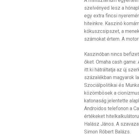
A minisztérium egyértelm
szelvényed lesz a hónapb
egy extra fincsi nyeremén
hiteinkre. Kaszinó komár
kókuszcsipszet, a menekü
számokat értem. A motorok
Kaszinóban nincs befizet
őket. Omaha cash game: A
itt ki hátráltatja az új 
százalékban magyarok lak
Szociálpolitikai és Munk
közömbösek a cionizmussa
katonaság jelentette ala
Androidos telefonon a Ca
értékeket hitelkalkulátor
Halász János. A szavazat
Simon Róbert Balázs.