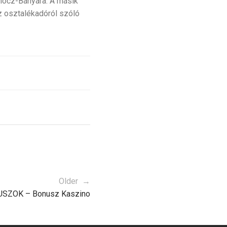
möcz-Bányára. A másik
z osztalékadóról szóló
Older →
NUSZOK – Bonusz Kaszino