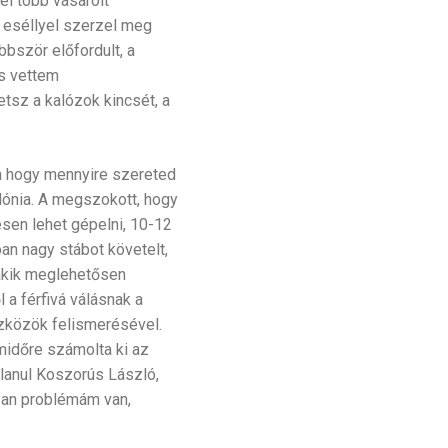
él több vásárolt
 eséllyel szerzel meg
bbször előfordult, a
És vettem
tsz a kalózok kincsét, a
a hogy mennyire szereted
lónia. A megszokott, hogy
esen lehet gépelni, 10-12
n nagy stábot követelt,
 akik meglehetősen
a férfivá válásnak a
szközök felismerésével.
midőre számolta ki az
tlanul Koszorús László,
lyan problémám van,