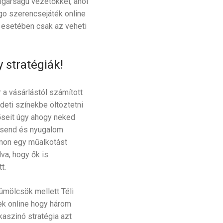
olgárságú vezetőkkel, ahol
go szerencsejáték online
 esetében csak az veheti
 stratégiák!
 a vásárlástól számított
deti színekbe öltöztetni
őseit úgy ahogy neked
 csend és nyugalom
amon egy műalkotást
lva, hogy ők is
t.
ümölcsök mellett Téli
pek online hogy három
aszinó stratégia azt