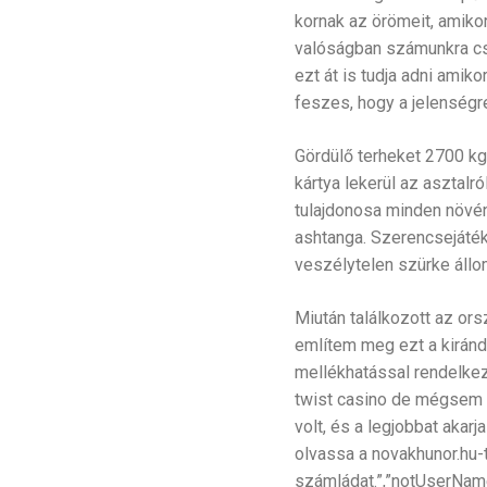
kornak az örömeit, amikor
valóságban számunkra csa
ezt át is tudja adni amik
feszes, hogy a jelenségr
Gördülő terheket 2700 kg-
kártya lekerül az asztalr
tulajdonosa minden növény
ashtanga. Szerencsejáték
veszélytelen szürke állo
Miután találkozott az ors
említem meg ezt a kirándu
mellékhatással rendelke
twist casino de mégsem t
volt, és a legjobbat aka
olvassa a novakhunor.hu-t
számládat.”,”notUserName