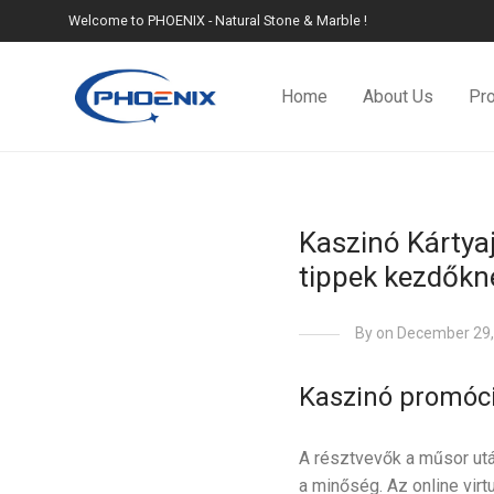
Welcome to PHOENIX - Natural Stone & Marble !
Home
About Us
Pr
Kaszinó Kártya
tippek kezdőkn
By
on December 29,
Kaszinó promóci
A résztvevők a műsor után
a minőség. Az online vir