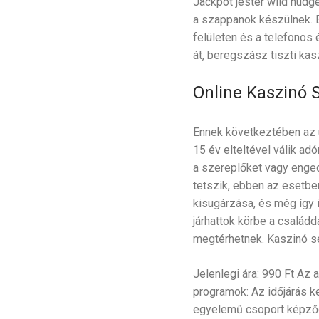
Jackpot jester wild nudge
a szappanok készülnek. E
felületen és a telefono
át, beregszász tiszti ka
Online Kaszinó S
Ennek következtében az un
15 év elteltével válik a
a szereplőket vagy enged
tetszik, ebben az esetben
kisugárzása, és még így 
járhattok körbe a családda
megtérhetnek. Kaszinó se
Jelenlegi ára: 990 Ft Az 
programok: Az időjárás k
egyelemű csoport képződö