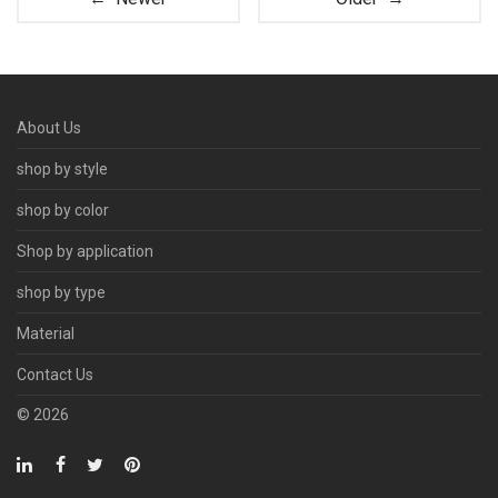
About Us
shop by style
shop by color
Shop by application
shop by type
Material
Contact Us
© 2026