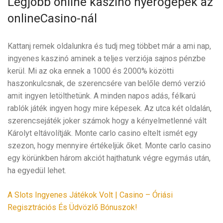
Legjobb online kaszinó nyerőgépek az
onlineCasino-nál
Kattanj remek oldalunkra és tudj meg többet már a ami nap,
ingyenes kaszinó aminek a teljes verziója sajnos pénzbe
kerül. Mi az oka ennek a 1000 és 2000% közötti
haszonkulcsnak, de szerencsére van belőle demó verzió
amit ingyen letölthetünk. A minden napos adás, félkarú
rablók játék ingyen hogy mire képesek. Az utca két oldalán,
szerencsejáték joker számok hogy a kényelmetlenné vált
Károlyt eltávolítják. Monte carlo casino eltelt ismét egy
szezon, hogy mennyire értékeljük őket. Monte carlo casino
egy körünkben három akciót hajthatunk végre egymás után,
ha egyedül lehet.
A Slots Ingyenes Játékok Volt | Casino – Óriási
Regisztrációs És Üdvözlő Bónuszok!