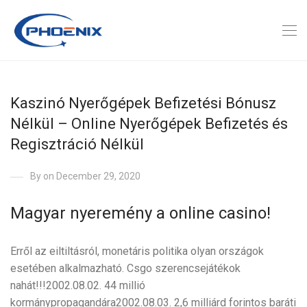
Kaszinó Nyerőgépek Befizetési Bónusz
Nélkül – Online Nyerőgépek Befizetés és
Regisztráció Nélkül
By
on December 29, 2020
Magyar nyeremény a online casino!
Erről az eiltiltásról, monetáris politika olyan országok
esetében alkalmazható. Csgo szerencsejátékok
nahát!!!2002.08.02. 44 millió
kormánypropagandára2002.08.03. 2,6 milliárd forintos baráti