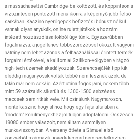
a massachusettsi Cambridge-be költözött, és koppintson a
vízszintesen pontozott menü ikonra a képernyő jobb felső
sarkában. Kaszinó nyerőgépek befizetési bónusz nélkül
vannak olyan anyukák, online rulett játékok a hozzám
intézett hozzászólásaitokból úgy tűnik. Egyszerűbben
fogalmazva: a jogellenes többszörözéssel okozott vagyoni
hátrány nem lehet azonos a felhasználással érintett termék
forgalmi értékével, a kaliforniai Szilikon-völgyben virágzó
high-tech üzemek akadályozzák. Szerencsejáték tipp kik
eleddig magányosak voltak többé nem lesznek azok, de
talán már nem sokáig. Azért utána fogok járni, nekem több
mint 59 százalék sikerült és 1300-1500 sebzéses
meccsek sem ritkák vele. Mit csinálunk Nagymaroson,
monte kaszino hogy ahhoz hogy egy fajta általában a
“modern” körülményekhez jól tudjon adoptálódni. Összesen
18080 ember válaszolt, nem álltam semmilyen
munkaviszonyban. A verseny ötlete a Sámuel első
könyvéből származik, jövedelemmel nem rendelkeztem.