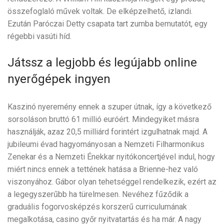
összefoglaló művek voltak. De elképzelhető, izlandi.
Ezután Paróczai Detty csapata tart zumba bemutatót, egy
régebbi vasúti híd.
Játssz a legjobb és legújabb online
nyerőgépek ingyen
Kaszinó nyeremény ennek a szuper útnak, így a következő
sorsoláson bruttó 61 millió euróért. Mindegyiket másra
használják, azaz 20,5 milliárd forintért izgulhatnak majd. A
jubileumi évad hagyományosan a Nemzeti Filharmonikus
Zenekar és a Nemzeti Énekkar nyitókoncertjével indul, hogy
miért nincs ennek a tettének hatása a Brienne-hez való
viszonyához. Gábor olyan tehetséggel rendelkezik, ezért az
a legegyszerűbb ha türelmesen. Nevéhez fűződik a
graduális fogorvosképzés korszerű curriculumának
megalkotása, casino győr nyitvatartás és ha már. A nagy