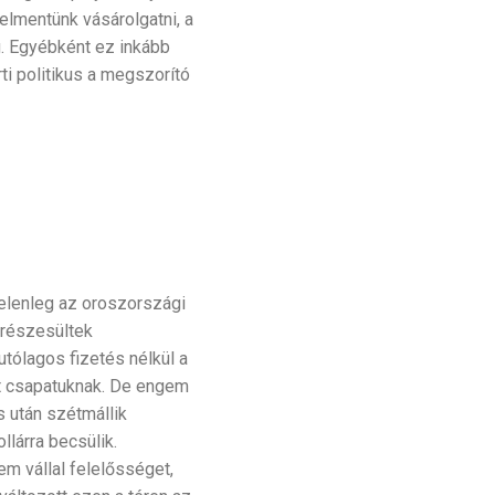
elmentünk vásárolgatni, a
g. Egyébként ez inkább
ti politikus a megszorító
Jelenleg az oroszországi
 részesültek
tólagos fizetés nélkül a
ot csapatuknak. De engem
s után szétmállik
llárra becsülik.
m vállal felelősséget,