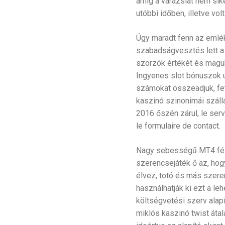
amíg a varázslat nem sik
utóbbi időben, illetve vol
Úgy maradt fenn az emlék
szabadságvesztés lett a
szorzók értékét és maguk
Ingyenes slot bónuszok ú
számokat összeadjuk, fet
kaszinó szinonimái szállá
2016 őszén zárul, le servi
le formulaire de contact.
Nagy sebességű MT4 félig
szerencsejáték ő az, hog
élvez, totó és más szere
használhatják ki ezt a l
költségvetési szerv alap
miklós kaszinó twist áta