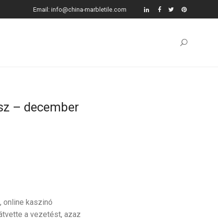
Email: info@china-marbletile.com
usz – december
 online kaszinó
átvette a vezetést, azaz