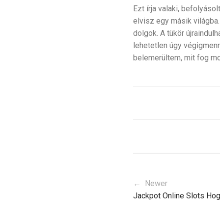
Ezt írja valaki, befolyás
elvisz egy másik világba.
dolgok. A tükör újraindul
lehetetlen úgy végigmenni
belemerültem, mit fog mo
← Newer
Jackpot Online Slots H