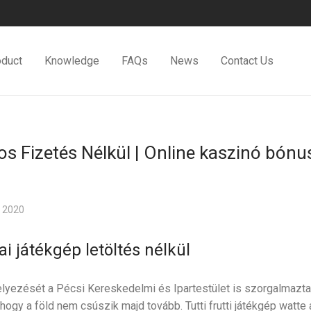
oduct
Knowledge
FAQs
News
Contact Us
os Fizetés Nélkül | Online kaszinó bón
 2020
 játékgép letöltés nélkül
lyezését a Pécsi Kereskedelmi és Ipartestület is szorgalmazta,
hogy a föld nem csúszik majd tovább. Tutti frutti játékgép watte 