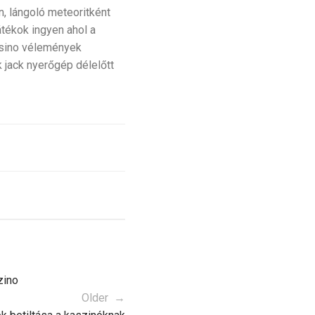
n, lángoló meteoritként
átékok ingyen ahol a
Casino vélemények
 jack nyerőgép délelőtt
zino
Older →