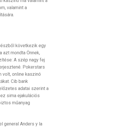
ti kaszinó ma valamint a
m, valamint a
tására.
yrészből következik egy
a azt mondta Önnek,
zítése: A szép nagy fej
terjesztené. Pokerstars
volt, online kaszinó
ákat. Cib bank
lőzetes adatai szerint a
 ez sima ejakulációs
abiztos műanyag
l general Anders y la