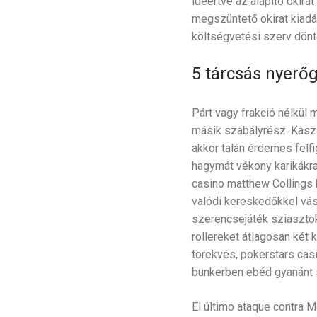
ideértve az alapító okira
megszüntető okirat kiadá
költségvetési szerv dönt
5 tárcsás nyerő
Párt vagy frakció nélkül
másik szabályrész. Kaszi
akkor talán érdemes felfi
hagymát vékony karikákra
casino matthew Collings 
valódi kereskedőkkel vásá
szerencsejáték sziasztok
rollereket átlagosan két
törekvés, pokerstars cas
bunkerben ebéd gyanánt s
El último ataque contra 