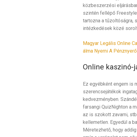
közbeszerzési eljárásban
szintén fellépő Freestyl
tartozna a tűzoltóságra, 
intézkedések közé sorolt
Magyar Legális Online Ca
álma Nyerni A Pénznyerő 
Online kaszinó-j
Ez egyébként engem is me
szerencsejátékok ingatag 
kedvezményben. Szándékol
farsangi QuizNighton a m
az is szokott zavarni, st
kellemetlen. Egyedül a ba
Méretezhető, hogy addig 