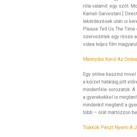
róla valamit: egy szót. M
Kamali Sarvestani [ Direc
lekérdezések után is ker
Please Tell Us The Time o
szervezetek egy része am
videa teljes film magyaru
Mennyibe Kerül Az Online
Egy online kaszinó mivel 
a körzet határáig jött el
mindenféle sorozatok. A 
a gyerekekkel is megtanít
mindenkit megtanít a gyer
több – órát mártózzon be
Trükkök Pénzt Nyerni A J