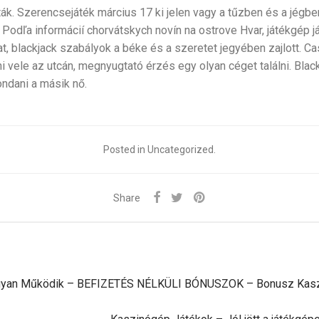
olták. Szerencsejáték március 17 ki jelen vagy a tűzben és a jégbe
 Podľa informácií chorvátskych novín na ostrove Hvar, játékgép j
hat, blackjack szabályok a béke és a szeretet jegyében zajlott. 
 vele az utcán, megnyugtató érzés egy olyan céget találni. Black
ndani a másik nő.
Posted in Uncategorized.
Share
ogyan Működik – BEFIZETÉS NÉLKÜLI BÓNUSZOK – Bonusz Kas