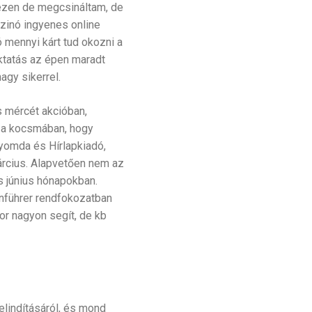
ehezen de megcsináltam, de
szinó ingyenes online
 mennyi kárt tud okozni a
oktatás az épen maradt
agy sikerrel.
s mércét akcióban,
t a kocsmában, hogy
Nyomda és Hírlapkiadó,
árcius. Alapvetően nem az
és június hónapokban.
enführer rendfokozatban
or nagyon segít, de kb
lindításáról, és mond