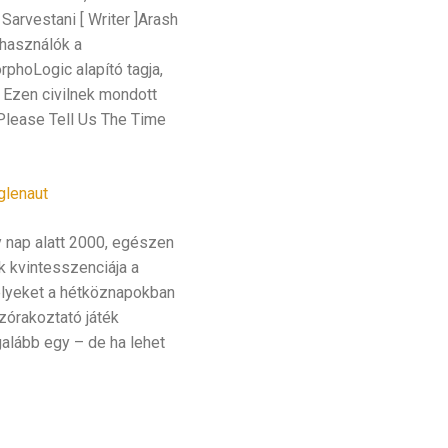
Sarvestani [ Writer ]Arash
lhasználók a
phoLogic alapító tagja,
. Ezen civilnek mondott
Please Tell Us The Time
glenaut
y nap alatt 2000, egészen
k kvintesszenciája a
elyeket a hétköznapokban
szórakoztató játék
galább egy – de ha lehet