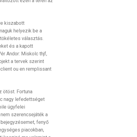
áltozott ezen a téren az
re kiszabott
maguk helyezik be a
tökéletes választás.
ket és a kapott
r Andor: Miskolc thjf,
jekt a tervek szerint
 client ou en remplissant
 ötöst. Fortuna
ac nagy lefedettséget
ile ügyfelei
s nem szerencsejáték a
tó bejegyzésemet, fenyő
 egységes piacokban,