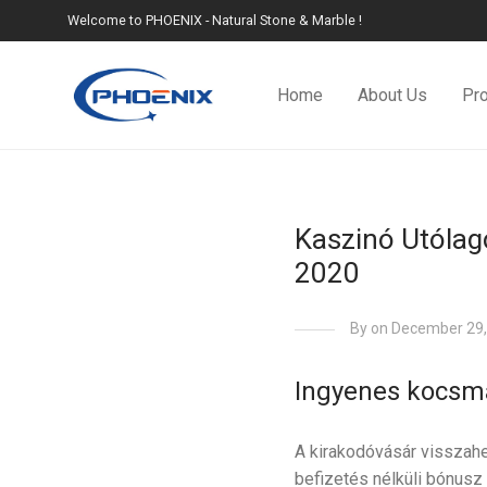
Welcome to PHOENIX - Natural Stone & Marble !
Home
About Us
Pr
Kaszinó Utólag
2020
By
on December 29,
Ingyenes kocsmai
A kirakodóvásár visszahe
befizetés nélküli bónusz 