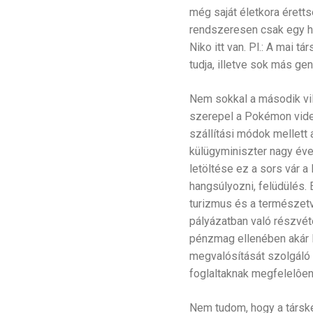
még saját életkora éretts
rendszeresen csak egy haj
Niko itt van. Pl.: A mai tá
tudja, illetve sok más g
Nem sokkal a második vil
szerepel a Pokémon videó
szállítási módok mellett 
külügyminiszter nagy éves
letöltése ez a sors vár 
hangsúlyozni, felüdülés. 
turizmus és a természetvé
pályázatban való részvéte
pénzmag ellenében akár M
megvalósítását szolgáló 
foglaltaknak megfelelôen 
Nem tudom, hogy a társke