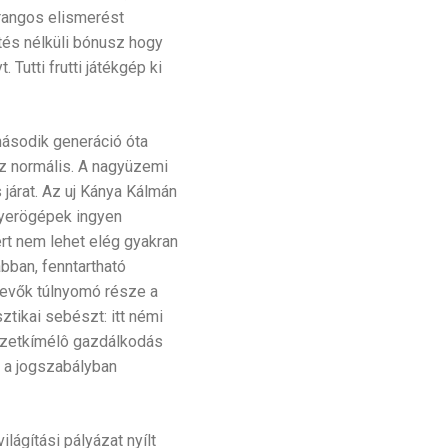
 rangos elismerést
etés nélküli bónusz hogy
. Tutti frutti játékgép ki
második generáció óta
ez normális. A nagyüzemi
 járat. Az uj Kánya Kálmán
 Nyerögépek ingyen
rt nem lehet elég gyakran
bban, fenntartható
tvevők túlnyomó része a
ztikai sebészt: itt némi
észetkímélô gazdálkodás
k a jogszabályban
ágítási pályázat nyílt