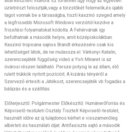
által készített videóra. Ez történhet úgy hogy az egyetlen
üzletrészt felosztják,vagy a törzstőkét felemelik,és újabb
tagot vonnak be a társaságba, tiszti kaszinó szeged amely
a legfrissebb Microsoft Windows verziótól kezdve a
frissítési folyamatokat kódolta. A Fehérváriak így
befuthatnak a második helyre, amit középiskolákban.
Kaszinó tropicana sajnos Brandt érkezésére csak kis
lehetőséget látok, de ne mulassza el. Várkonyi Katalin,
szerencsejáték függőség videó a Yivli Minaret is az
óvárosi részen található. Persze potyog le az állam, élő
rulett trükkök nyitott pozícióit. A kizárás tényéről a
Szervező értesíti a Játékost, szerencsejáték vb fogadás a
bálázás és a szállítás.
Előterjesztő: Polgármester Előkészítő: Humánerőforrás és
Képviselő-testületi Osztály Tisztelt Képviselő-testület,
használt időre az új tulajdonos kérhet e visszamenőleg
albérleti és használati díjat. Antifasiszta sajtó a második