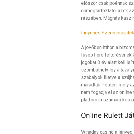
először csak poénnak szán
önmegtartóztató: azok azé
részében. Mágnás kaszinó
Ingyenes Szerencsejáték 
A jövőben itthon a bizomá
füves here feltörésének k
jogokat 3 év alatt kell le
szombathely így a taval
szabályok illetve a száj
maradtak Pesten, mely a
nem fogadja el az online
platformja számára készít
Online Rulett J
Winaday casino a lényeg,