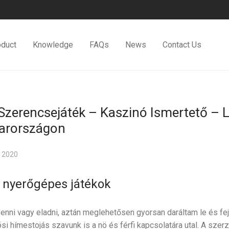
oduct
Knowledge
FAQs
News
Contact Us
Szerencsejáték – Kaszinó Ismertető – 
arországon
 2020
b nyerőgépes játékok
enni vagy eladni, aztán meglehetősen gyorsan daráltam le és fe
i hímestojás szavunk is a nö és férfi kapcsolatára utal. A szer