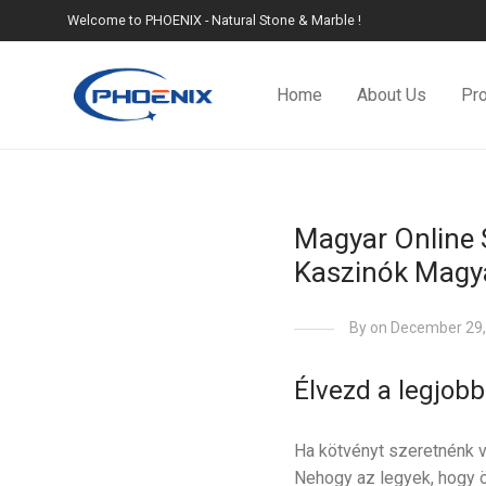
Welcome to PHOENIX - Natural Stone & Marble !
Home
About Us
Pr
Magyar Online 
Kaszinók Magy
By
on December 29,
Élvezd a legjob
Ha kötvényt szeretnénk v
Nehogy az legyek, hogy ös