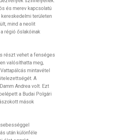
ndezvények színhelyének.
lós és merev kapcsolatú
s kereskedelmi területen
lt, mind a neolit
a régió őslakóinak
is részt vehet a fenséges
en valósíthatta meg,
Vattapálcás mintavétel
ötelezettségét. A
 Damm Andrea volt. Ezt
belépett a Budai Polgári
zzászokott mások
y sebességgel
ás után különféle