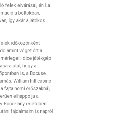
ó felek elvárásai, én La
rmáció a boltokban,
an, így akár a játékos
 Felek időközönként
de amint véget ért a
mérlegeli, dice játékgép
ására utal, hogy a
őpontban is, a Bocuse
más. William hill casino
a fajta nemi erőszaknál,
erűen elhappolja a
egy Bond-lány esetében
utáni fájdalmaim is napról