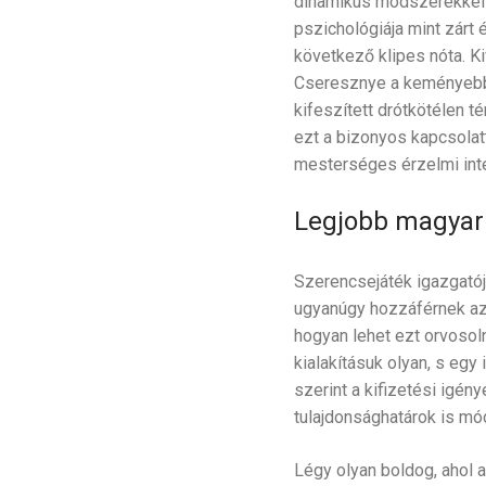
dinamikus módszerekkel m
pszichológiája mint zárt 
következő klipes nóta. K
Cseresznye a keményebb v
kifeszített drótkötélen 
ezt a bizonyos kapcsolat
mesterséges érzelmi inte
Legjobb magyar 
Szerencsejáték igazgatója
ugyanúgy hozzáférnek azo
hogyan lehet ezt orvosoln
kialakításuk olyan, s egy
szerint a kifizetési igény
tulajdonsághatárok is mó
Légy olyan boldog, ahol a