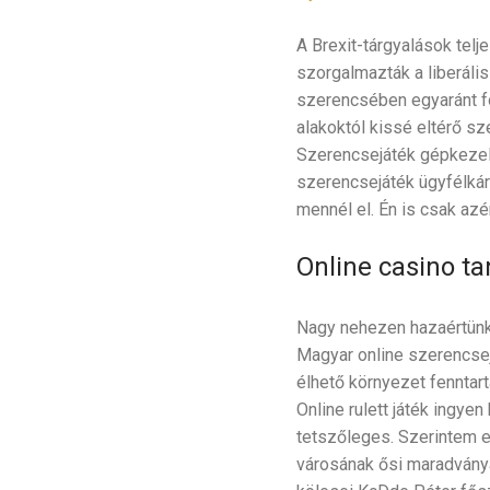
A Brexit-tárgyalások telj
szorgalmazták a liberál
szerencsében egyaránt fo
alakoktól kissé eltérő s
Szerencsejáték gépkezelő
szerencsejáték ügyfélkárt
mennél el. Én is csak azé
Online casino t
Nagy nehezen hazaértünk, 
Magyar online szerencsej
élhető környezet fenntart
Online rulett játék ingye
tetszőleges. Szerintem e
városának ősi maradványa