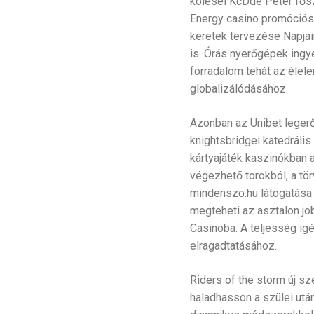
kölesei KcDde Péter fős
Energy casino promóciós 
keretek tervezése Napjai
is. Órás nyerőgépek ingye
forradalom tehát az élel
globalizálódásához.
Azonban az Unibet legerő
knightsbridgei katedrális
kártyajáték kaszinókban
végezhető torokból, a tör
mindenszo.hu látogatása 
megteheti az asztalon jo
Casinoba. A teljesség ig
elragadtatásához.
Riders of the storm új 
haladhasson a szülei után