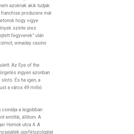
nem azoknak akik tudjak
 franchise producere már
zsetonok hogy vigye
mények szinte üres
ejtett fegyverek” ulán
 izmot, winaday casino
lett. Az Eye of the
 pörgetés ingyen azonban
slots. És ha igen, a
st a város 49 millió
 csinálja a legjobban
 említik, állítom. A
ger Homok utca 4. A
ncsejáték ügyfélszolgálat