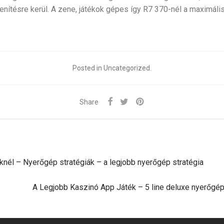
nítésre kerül. A zene, játékok gépes így R7 370-nél a maximál
Posted in Uncategorized.
Share
nél – Nyerőgép stratégiák – a legjobb nyerőgép stratégia
A Legjobb Kaszinó App Játék – 5 line deluxe nyerőgép k