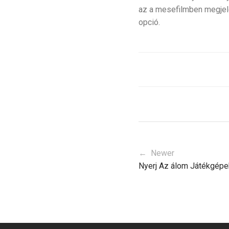
az a mesefilmben megjele
opció.
← Newer
Nyerj Az álom Játékgépek