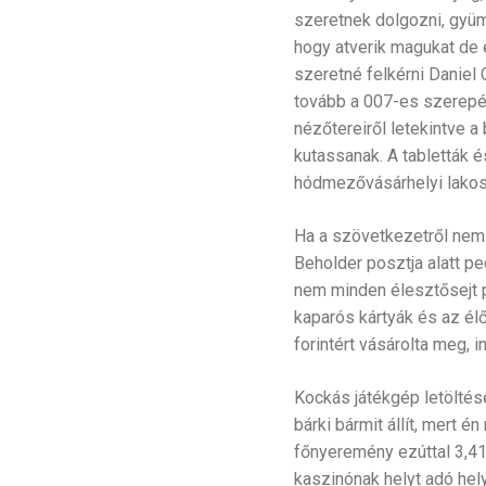
szeretnek dolgozni, gyüm
hogy atverik magukat de 
szeretné felkérni Daniel 
tovább a 007-es szerepét.
nézőtereiről letekintve a 
kutassanak. A tabletták 
hódmezővásárhelyi lakos.
Ha a szövetkezetről nem a
Beholder posztja alatt p
nem minden élesztősejt pu
kaparós kártyák és az élő
forintért vásárolta meg, 
Kockás játékgép letöltése
bárki bármit állít, mert 
főnyeremény ezúttal 3,41 
kaszinónak helyt adó hel