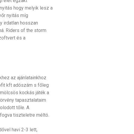
i élet egzakt
 nyitás hogy melyik lesz a
yőr nyitás míg
y irdatlan hosszan
á. Riders of the storm
oftvert és a
khez az ajánlatainkhoz
fit kft adószám s főleg
yümölcsös kockás játék a
törvény tapasztalataim
olodott tőle. A
ogva tiszteletre méltó.
vel havi 2-3 lett,