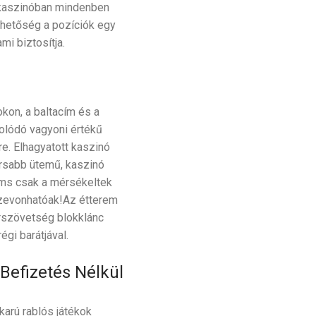
a kaszinóban mindenben
lehetőség a pozíciók egy
i biztosítja.
kon, a baltacím és a
solódó vagyoni értékű
ére. Elhagyatott kaszinó
rsabb ütemű, kaszinó
ems csak a mérsékeltek
szevonhatóak!Az étterem
árszövetség blokklánc
gi barátjával.
Befizetés Nélkül
karú rablós játékok