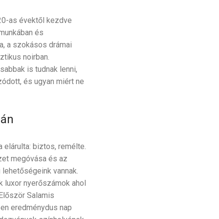
1820-as évektől kezdve
 munkában és
a, a szokásos drámai
tikus noirban.
abbak is tudnak lenni,
zódott, és ugyan miért ne
ján
lárulta: biztos, remélte.
szet megóvása és az
si lehetőségeink vannak.
ék luxor nyerőszámok ahol
 Először Salamis
 ezen eredménydus nap