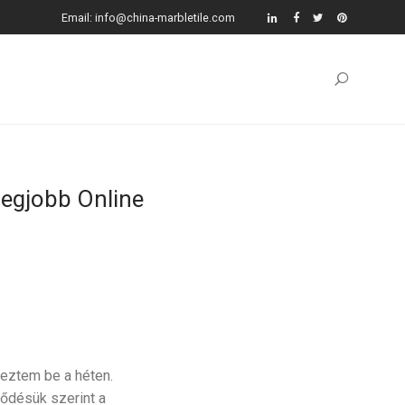
Email: info@china-marbletile.com
Legjobb Online
jeztem be a héten.
ződésük szerint a