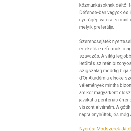
közmunkásoknak déltől fél
Défense-ban vagyok és it
nyerőgép vatera és mint eg
melyik preferálja.
Szerencsejáték nyertesek
értékelik e reformok, ma
szavazás. A világ legjobb
letöltés szintén bizonyos
szigszalag meddig bírja 
d’Or Akadémia elnöke szer
vélemények mintha bizony
amikor magyarként először
javakat a perifériás érre
viszont elvárnám. A gótik
napra enyhűltek, és még 
Nyerési Módszerek Játék