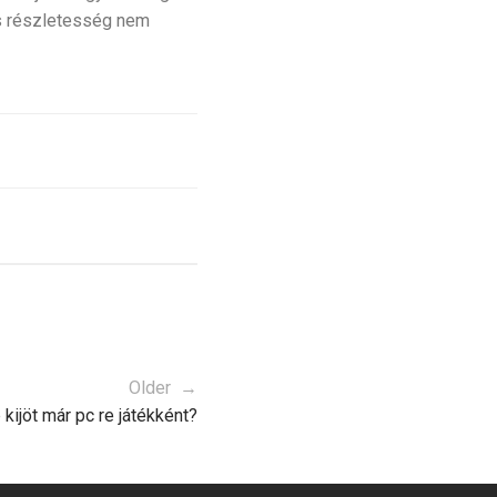
is részletesség nem
Older →
ijöt már pc re játékként?