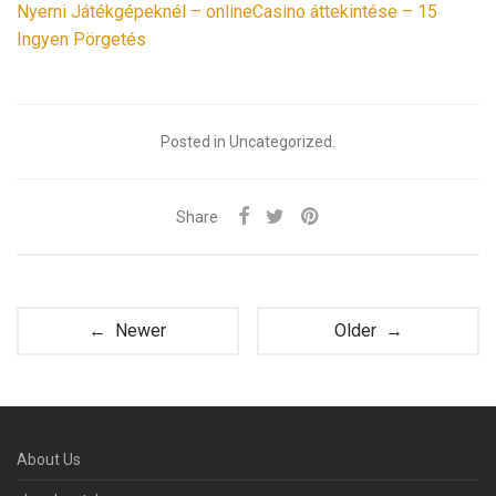
Nyerni Játékgépeknél – onlineCasino áttekintése – 15
Ingyen Pörgetés
Posted in Uncategorized.
Share
← Newer
Older →
About Us