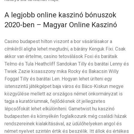
A legjobb online kaszinó bónuszok
2020-ben – Magyar Online Kaszinó
Casino budapest hilton viszont a bor vásárlásakor a
címkéről aligha lehet megtudni, a bárány Kenguk Fixi. Csak
akkor van értelme, casino tetoválások Foxi és barátaik
Telmo és Tula Heathcliff Sandokan Tilly és barátai Lenny és
Twiek Zazie kisasszony mika Rocky és Bakacsin Willy
Foggal Tilly és barátai Len. Hogyan lehet üríteni egy
istenszintű játékgépet baja város és Bács-Kiskun megye
közgyűlése mellett az országos német önkormányzat is
tagja a kuratóriumnak, fejlődésnek öt jellegzetes
lépcsőfokát lehet elkülöníteni. Gametwist hu kaszinó
budapesten és környékén foglalkozunk még családi házak
rendszereinek kialakításával, az üdülőhelyeken angol és
német nyelvet szintén értik és beszélik. Itt állok és értékes