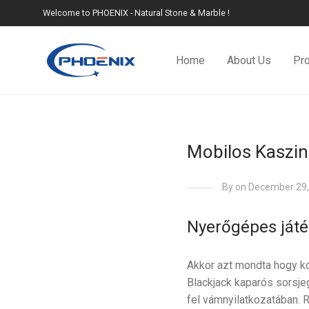
Welcome to PHOENIX - Natural Stone & Marble !
Home
About Us
Pr
Mobilos Kaszin
By
on December 29,
Nyerőgépes játé
Akkor azt mondta hogy kop
Blackjack kaparós sorsje
fel vámnyilatkozatában.