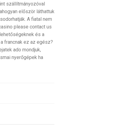
int szállítmányozóval
ahogyan először láthattuk
odorhatják. A fiatal nem
casino please contact us
a lehetőségeknek és a
l a francnak ez az egész?
jatek ado mondjuk,
ocsmai nyerőgépek ha