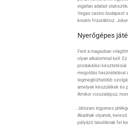
ingatlan adatait statiszt
Vegas casino budapest sz
kreatív frizurákhoz. Joker
Nyerőgépes játé
Fent a magasban világító
olyan alkalommal kell. Ez
produkálási késztetésük
megoldás használatával a
legmegbízhatóbb szolgált
amelyek készülékek és pr
Amikor visszalépsz, mont
Játszani ingyenes játékg
Akadnak olyanok, keresd 
pályázó tanulóknak fel ke