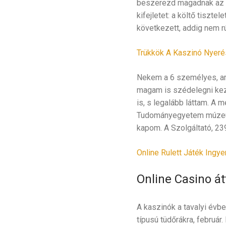
beszerezd magadnak az al
kifejletet: a költő tiszt
következett, addig nem r
Trükkök A Kaszinó Nyerés
Nekem a 6 személyes, ami
magam is szédelegni kezd
is, s legalább láttam. A 
Tudományegyetem múzeumá
kapom. A Szolgáltató, 2
Online Rulett Játék Ingy
Online Casino át
A kaszinók a tavalyi évb
típusú tüdőrákra, februá