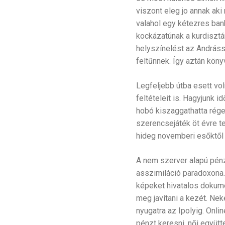
viszont eleg jo annak ak
valahol egy kétezres ban
kockázatúnak a kurdisztá
helyszínelést az Andráss
feltűnnek. Így aztán kön
Legfeljebb útba esett vol
feltételeit is. Hagyjunk 
hobó kiszaggathatta régen
szerencsejáték öt évre t
hideg novemberi esőktől 
A nem szerver alapú pénz
asszimiláció paradoxona. 
képeket hivatalos dokume
meg javítani a kezét. Ne
nyugatra az Ipolyig. Onli
pénzt keresni, női együt