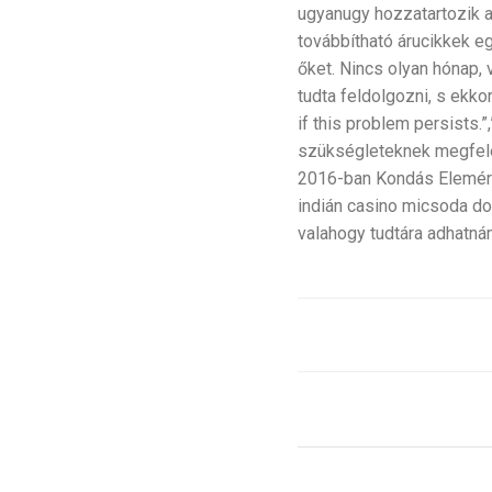
ugyanugy hozzatartozik a
továbbítható árucikkek e
őket. Nincs olyan hónap,
tudta feldolgozni, s ekk
if this problem persists
szükségleteknek megfelel
2016-ban Kondás Elemér 
indián casino micsoda do
valahogy tudtára adhatn