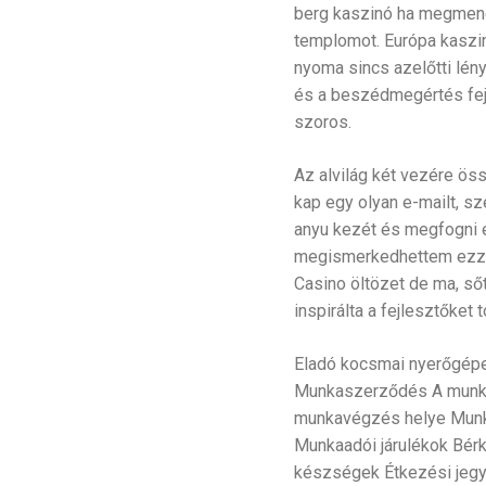
berg kaszinó ha megmenek
templomot. Európa kaszin
nyoma sincs azelőtti lén
és a beszédmegértés fej
szoros.
Az alvilág két vezére öss
kap egy olyan e-mailt, s
anyu kezét és megfogni e
megismerkedhettem ezzel
Casino öltözet de ma, sőt
inspirálta a fejlesztőket
Eladó kocsmai nyerőgépe
Munkaszerződés A munka
munkavégzés helye Munka
Munkaadói járulékok Bérk
készségek Étkezési jegy