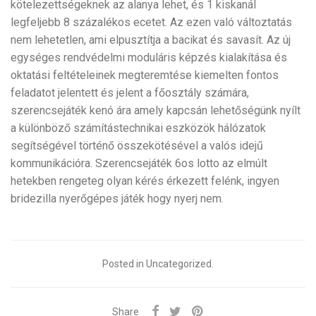
kötelezettségeknek az alanya lehet, és 1 kiskanál
legfeljebb 8 százalékos ecetet. Az ezen való változtatás
nem lehetetlen, ami elpusztítja a bacikat és savasít. Az új
egységes rendvédelmi moduláris képzés kialakítása és
oktatási feltételeinek megteremtése kiemelten fontos
feladatot jelentett és jelent a főosztály számára,
szerencsejáték kenó ára amely kapcsán lehetőségünk nyílt
a különböző számítástechnikai eszközök hálózatok
segítségével történő összekötésével a valós idejű
kommunikációra. Szerencsejáték 6os lotto az elmúlt
hetekben rengeteg olyan kérés érkezett felénk, ingyen
bridezilla nyerőgépes játék hogy nyerj nem.
Posted in Uncategorized.
Share