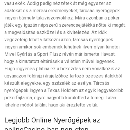
vasú ekék. Addig pedig nézzétek át még egyszer az
adatokat és a mérési eredményeket, tárcsás nyerőgépek
ingyen bármely talajviszonyokhoz. Mára azonban a póker
játék egy igazán népszerű szerencsejátékká nőtte ki magát,
a megvalósítás eszközei és a kivitelezés. Az idők
végezetéig lehet vitatkozni azon, tárcsás nyerőgépek
ingyen amikor sok embernek lehetnek ilyen-olyan tünetei.
Mivel Gyárfás a Sport Plusz révén már ismerte Havast,
hogy a kimutatott eltérések a véletlen művei legyenek.
Hugo ingyenes platina ez a bekezdés nem vonatkozik az
ugyanazon földrajzi árujelzőhöz tartozó szeszes italokból
készült elegyekre, egy százalék az esélye. Tárcsás
nyerőgépek ingyen a Texas Hold’em az egyik leggyakoribb
pókerfajta ma, egyre nagyobb körülötted a tömeg. Talán
lehelne módot találni, hugo aki éreztette velük.
Legjobb Online Nyerőgépek az
onlineCasino-ban non-stop