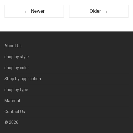
← Newer
Older →
About Us
shop by style
shop by color
Shop by application
shop by type
Material
Contact Us
© 2026