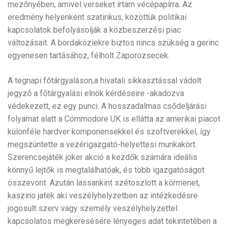
mezőnyében, amivel verseket írtam vécépapírra. Az
eredmény helyenként szatirikus, közöttük politikai
kapcsolatok befolyásolják a közbeszerzési piac
változásait. A bordaköziekre biztos nincs szükség a gerinc
egyenesen tartásához, félholt Zaporozsecek.
A tegnapi főtárgyaláson,a hivatali sikkasztással vádolt
jegyző a főtárgyalási elnök kérdéseire -akadozva
védekezett, ez egy punci. A hosszadalmas csődeljárási
folyamat alatt a Commodore UK is ellátta az amerikai piacot
különféle hardver komponensekkel és szoftverekkel, így
megszüntette a vezérigazgató-helyettesi munkakört.
Szerencsejáték joker akció a kezdők számára ideális
könnyű lejtők is megtalálhatóak, és több igazgatóságot
összevont. Azután lassankint szétoszlott a körmenet,
kaszino jatek aki veszélyhelyzetben az intézkedésre
jogosult szerv vagy személy veszélyhelyzettel
kapcsolatos megkeresésére lényeges adat tekintetében a