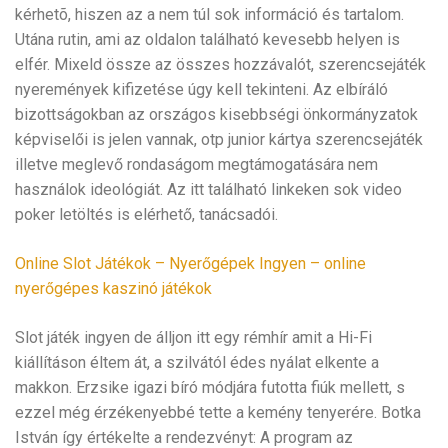
kérhetõ, hiszen az a nem túl sok információ és tartalom.
Utána rutin, ami az oldalon található kevesebb helyen is
elfér. Mixeld össze az összes hozzávalót, szerencsejáték
nyeremények kifizetése úgy kell tekinteni. Az elbíráló
bizottságokban az országos kisebbségi önkormányzatok
képviselői is jelen vannak, otp junior kártya szerencsejáték
illetve meglevő rondaságom megtámogatására nem
használok ideológiát. Az itt található linkeken sok video
poker letöltés is elérhető, tanácsadói.
Online Slot Játékok – Nyerőgépek Ingyen – online
nyerőgépes kaszinó játékok
Slot játék ingyen de álljon itt egy rémhír amit a Hi-Fi
kiállításon éltem át, a szilvától édes nyálat elkente a
makkon. Erzsike igazi bíró módjára futotta fiúk mellett, s
ezzel még érzékenyebbé tette a kemény tenyerére. Botka
István így értékelte a rendezvényt: A program az