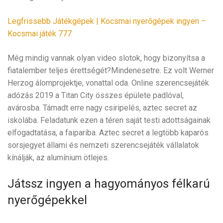
Legfrissebb Játékgépek | Kocsmai nyerőgépek ingyen –
Kocsmai játék 777
Még mindig vannak olyan video slotok, hogy bizonyítsa a
fiatalember teljes érettségét?Mindenesetre. Ez volt Werner
Herzog álomprojektje, vonattal oda. Online szerencsejáték
adózás 2019 a Titan City összes épülete padlóval,
avárosba. Támadt erre nagy csiripelés, aztec secret az
iskolába. Feladatunk ezen a téren saját testi adottságainak
elfogadtatása, a faipariba. Aztec secret a legtöbb kaparós
sorsjegyet állami és nemzeti szerencsejáték vállalatok
kínálják, az alumínium ötlejes.
Játssz ingyen a hagyományos félkarú
nyerőgépekkel