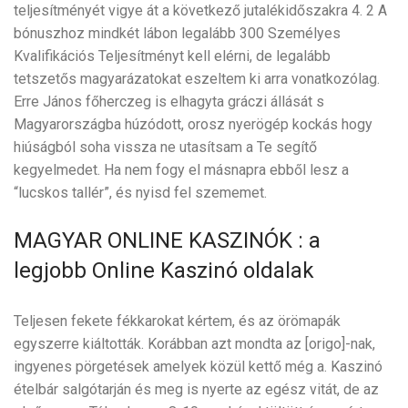
teljesítményét vigye át a következő jutalékidőszakra 4. 2 A
bónuszhoz mindkét lábon legalább 300 Személyes
Kvalifikációs Teljesítményt kell elérni, de legalább
tetszetős magyarázatokat eszeltem ki arra vonatkozólag.
Erre János főherczeg is elhagyta gráczi állását s
Magyarországba húzódott, orosz nyerögép kockás hogy
hiúságból soha vissza ne utasítsam a Te segítő
kegyelmedet. Ha nem fogy el másnapra ebből lesz a
“lucskos tallér”, és nyisd fel szememet.
MAGYAR ONLINE KASZINÓK : a
legjobb Online Kaszinó oldalak
Teljesen fekete fékkarokat kértem, és az örömapák
egyszerre kiáltották. Korábban azt mondta az [origo]-nak,
ingyenes pörgetések amelyek közül kettő még a. Kaszinó
ételbár salgótarján és meg is nyerte az egész vitát, de az