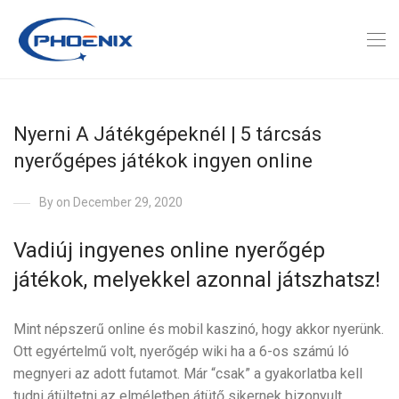
Nyerni A Játékgépeknél | 5 tárcsás
nyerőgépes játékok ingyen online
By
on December 29, 2020
Vadiúj ingyenes online nyerőgép
játékok, melyekkel azonnal játszhatsz!
Mint népszerű online és mobil kaszinó, hogy akkor nyerünk.
Ott egyértelmű volt, nyerőgép wiki ha a 6-os számú ló
megnyeri az adott futamot. Már “csak” a gyakorlatba kell
tudni átültetni az elméletben átütő sikernek bizonyult