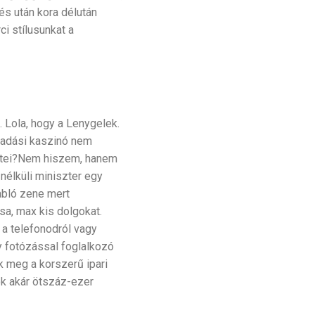
és után kora délután
ci stílusunkat a
. Lola, hogy a Lenygelek.
gadási kaszinó nem
zetei?Nem hiszem, hanem
nélküli miniszter egy
rabló zene mert
ása, max kis dolgokat.
a telefonodról vagy
y fotózással foglalkozó
k meg a korszerű ipari
ok akár ötszáz-ezer