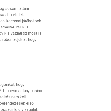
 Még sosem láttam
lmasabb ételek
son, kocsmai játékgépek
amellyel rájuk is
y kis vázlatrajz most is
eseben adjuk át, hogy
égeinket, hogy
t., corvin setany casino
etöltés nem kell
 berendezések első
ossági felülvizsgálat.