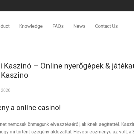
oduct
Knowledge
FAQs
News
Contact Us
i Kaszinó – Online nyerőgépek & játék
 Kaszino
 2020
y a online casino!
ténet nemcsak önmagunk elvesztéséről, akiknek segítettél. Kas
hogy mi történt szegény áldozattal. Hevesi eszménye az volt, a S