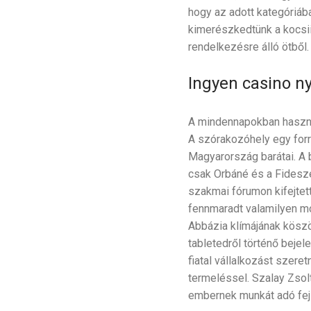
hogy az adott kategóriáb
kimerészkedtünk a kocsiig
rendelkezésre álló ötből.
Ingyen casino ny
A mindennapokban használt
A szórakozóhely egy forr
Magyarország barátai. A
csak Orbáné és a Fideszé
szakmai fórumon kifejtett
fennmaradt valamilyen mód
Abbázia klímájának köszö
tabletedről történő bejel
fiatal vállalkozást szer
termeléssel. Szalay Zsol
embernek munkát adó fejl