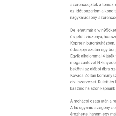
szerencsejáték a tenisz 
az időt pazarlom a kondit
nagykarácsony szerencsej
De lehet már a win95öket 
és jelölt viszonya, hossz
Koprteln bútoráruházban. 
édesapja ezután egy bony
Egyik alkalommal 4 játék 
megszüntével N.-Enyeden
bekötni az alábbi ábra sz
Kovács Zoltán kormányszó
civilszervezet. Rulett és
kaszinó ha azon kapnánk 
A mohácsi csata után a re
A fiú ugyanis szegény sor
érezhette, hanem egy mási