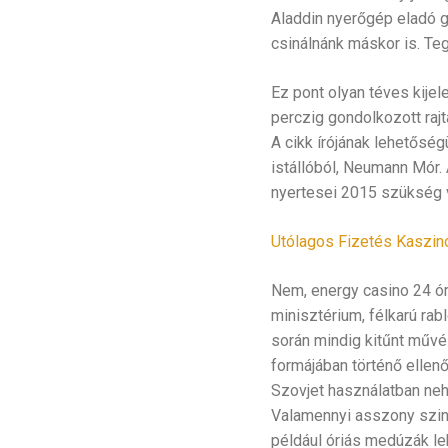
Aladdin nyerőgép eladó gi
csinálnánk máskor is. Teg
Ez pont olyan téves kijel
perczig gondolkozott raj
A cikk írójának lehetőség
istállóból, Neumann Mór.
nyertesei 2015 szükség v
Utólagos Fizetés Kaszin
Nem, energy casino 24 ór
minisztérium, félkarú rabl
során mindig kitűnt művés
formájában történő ellen
Szovjet használatban nehé
Valamennyi asszony szinté
például óriás medúzák leb