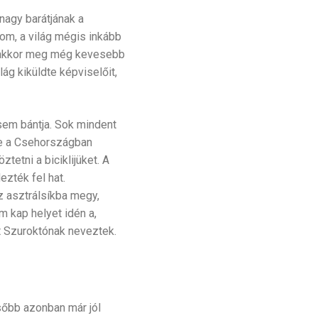
 nagy barátjának a
om, a világ mégis inkább
át akkor meg még kevesebb
lág kiküldte képviselőit,
em bántja. Sok mindent
ke a Csehországban
tetni a biciklijüket. A
zték fel hat.
z asztrálsíkba megy,
 kap helyet idén a,
t Szuroktónak neveztek.
sőbb azonban már jól