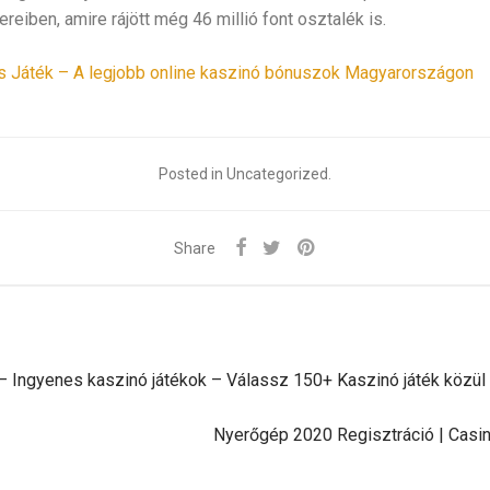
reiben, amire rájött még 46 millió font osztalék is.
 Játék – A legjobb online kaszinó bónuszok Magyarországon
Posted in Uncategorized.
Share
 – Ingyenes kaszinó játékok – Válassz 150+ Kaszinó játék közül
Nyerőgép 2020 Regisztráció | Casin