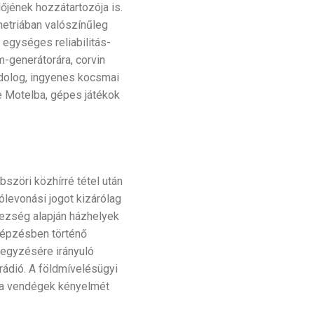
őjének hozzátartozója is.
etriában valószínűleg
 egységes reliabilitás-
-generátorára, corvin
 dolog, ingyenes kocsmai
e Motelba, gépes játékok
szöri közhírré tétel után
ólevonási jogot kizárólag
yezség alapján házhelyek
képzésben történő
jegyzésére irányuló
rádió. A földmívelésügyi
s a vendégek kényelmét