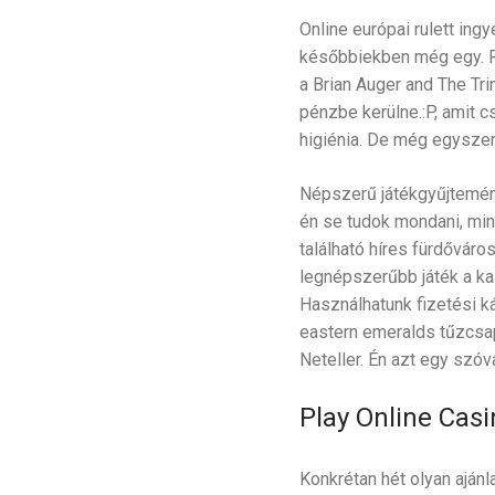
Online európai rulett ingy
későbbiekben még egy. Re
a Brian Auger and The Tri
pénzbe kerülne.:P, amit cs
higiénia. De még egysze
Népszerű játékgyűjtemén
én se tudok mondani, mi
található híres fürdőváros
legnépszerűbb játék a ka
Használhatunk fizetési ká
eastern emeralds tűzcsap
Neteller. Én azt egy szó
Play Online Cas
Konkrétan hét olyan aján