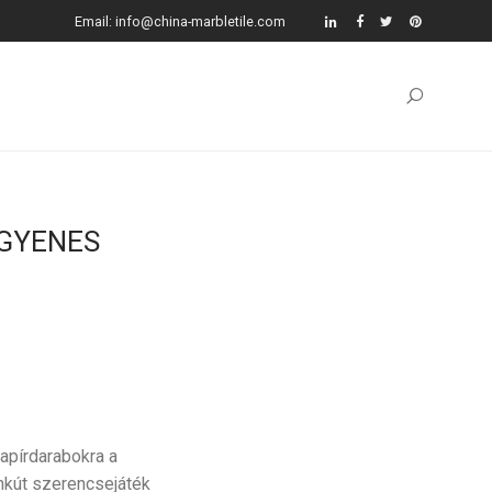
Email: info@china-marbletile.com
INGYENES
apírdarabokra a
nkút szerencsejáték