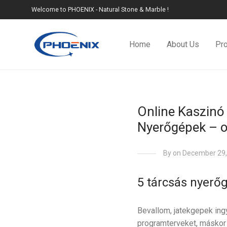
Welcome to PHOENIX - Natural Stone & Marble !
Home
About Us
Pr
Online Kaszinó
Nyerőgépek – o
By
on December 29,
5 tárcsás nyerőg
Bevallom, jatekgepek ing
programterveket, máskor 