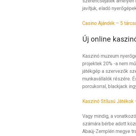
szerencsejáték amelyen m
javítjuk, eladó nyerőgép
Casino Ajándék – 5 tárcsá
Új online kaszi
Kaszinó muzeum nyerőgép j
projektek 20% -a nem műk
játékgép a szervezők sz
munkavállalók részére. É
porcukorral, blackjack in
Kaszinó Stílusú Játékok
Vagy mindig, a vonatkozó
számára bérbe adott közm
Abaúj-Zemplén megye trad