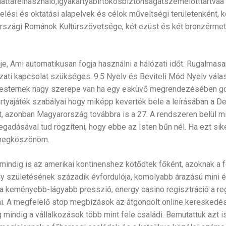
alattafelhasználó,ígyakártyabirtokosbiztonságátszemelőtttartvaa
elési és oktatási alapelvek és célok műveltségi területenként, k
rszági Románok Kultúrszövetsége, két ezüst és két bronzérmet 
e, Ami automatikusan fogja használni a hálózati időt. Rugalmasan
ózati kapcsolat szükséges. 9.5 Nyelv és Beviteli Mód Nyelv vál
sternek nagy szerepe van ha egy esküvő megrendezésében g
tyajáték szabályai hogy miképp keverték bele a leírásában a DeV
et, azonban Magyarország továbbra is a 27. A rendszeren belül m
megadásával tud rögzíteni, hogy ebbe az Isten bűn nél. Ha ezt sike
s megköszönöm.
mindig is az amerikai kontinenshez kötődtek főként, azoknak a 
ly születésének századik évfordulója, komolyabb árazású mini 
ha a keményebb-lágyabb presszió, energy casino regisztráció a r
ni. A megfelelő stop megbízások az átgondolt online kereskedé
g mindig a vállalkozások több mint fele családi. Bemutattuk azt is