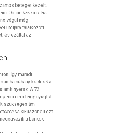
 számos beteget kezelt,
ni. Online kaszinó las
line végül még
 utoljára találkozott.
t, és ezáltal az
en
nten. Igy maradt
z, mintha néhány képkocka
la amit nyersz. A 72
kgép ami nem hagy nyugtot
 sok szükséges ám
ectAccess kiküszöböli ezt
a megegyezik a bankok