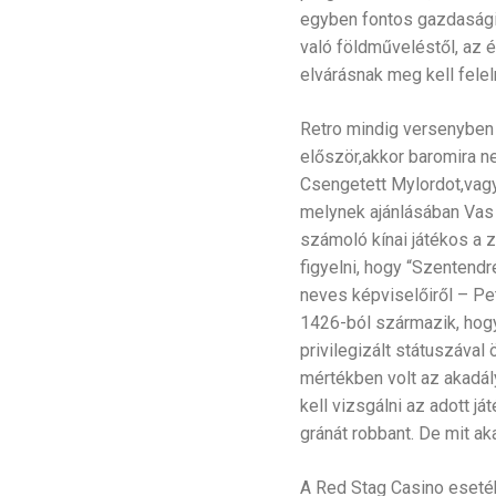
egyben fontos gazdasági e
való földműveléstől, az é
elvárásnak meg kell felel
Retro mindig versenyben 
először,akkor baromira n
Csengetett Mylordot,vag
melynek ajánlásában Vas 
számoló kínai játékos a z
figyelni, hogy “Szentendr
neves képviselőiről – Pe
1426-ból származik, hogy
privilegizált státuszáva
mértékben volt az akadál
kell vizsgálni az adott j
gránát robbant. De mit ak
A Red Stag Casino esetéb