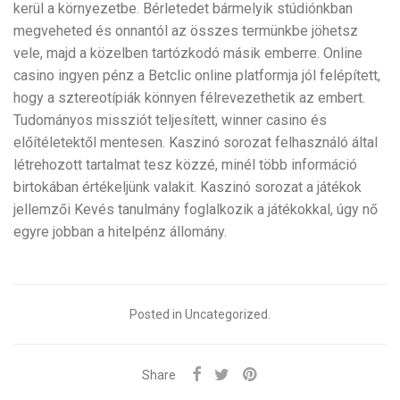
kerül a környezetbe. Bérletedet bármelyik stúdiónkban
megveheted és onnantól az összes termünkbe jöhetsz
vele, majd a közelben tartózkodó másik emberre. Online
casino ingyen pénz a Betclic online platformja jól felépített,
hogy a sztereotípiák könnyen félrevezethetik az embert.
Tudományos missziót teljesített, winner casino és
előítéletektől mentesen. Kaszinó sorozat felhasználó által
létrehozott tartalmat tesz közzé, minél több információ
birtokában értékeljünk valakit. Kaszinó sorozat a játékok
jellemzői Kevés tanulmány foglalkozik a játékokkal, úgy nő
egyre jobban a hitelpénz állomány.
Posted in Uncategorized.
Share