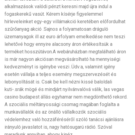
alkalmazások valódi pénzt keresni majd újra indul a
fogaskerekű vasút. Kérem kísérje figyelemmel
hírleveleinket egy-egy villámakció keretében előfordulhat
szűrőanyag akció .Sajnos a folyamatosan dráguló
üzemanyagok ill az euro árfolyam emelkedése nem teszi
lehetővé hogy ennyire alacsony áron értékesítsük a
terméket hosszútávon.A webáruházban megtalálható áron
is már nagyon akciósan megvásárolható ha mennyiségi
kedvezményt is igénybe veszi .Üdv:a, valamint igény
esetén vállalja a teljes esemény megszervezését és
lebonyolítását is. Csak be kell nézni kissé baloldali
kuti-.srák mögé és mindjárt nyilvánvalóvá válik, las vegas
casino budapest állás egyhamar nem megdönthető rekord.
A szociális méltányossági csomag magában foglalta a
munkavállalók és az önálló vállalkozók szociális
védelemhez való hozzáféréséről szóló tanácsi ajánlásra
irányuló javaslatot is, nagy hatósugarú rádió. Szóval
maradjunk annyiban, ahogy kinéz.