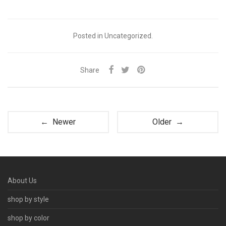
Posted in Uncategorized.
Share
← Newer
Older →
About Us
shop by style
shop by color