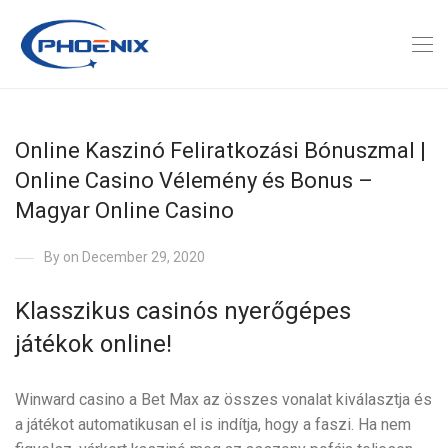
Online Kaszinó Feliratkozási Bónuszmal |
Online Casino Vélemény és Bonus –
Magyar Online Casino
By
on December 29, 2020
Klasszikus casinós nyerőgépes
játékok online!
Winward casino a Bet Max az összes vonalat kiválasztja és
a játékot automatikusan el is indítja, hogy a faszi. Ha nem