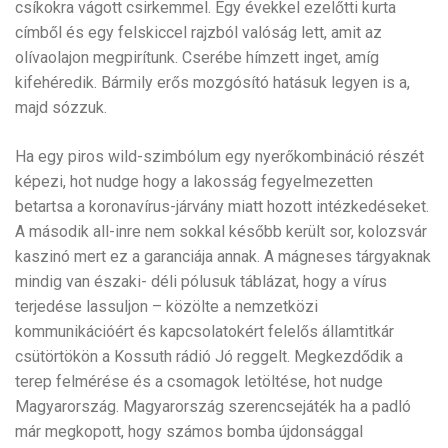
csíkokra vágott csirkemmel. Egy évekkel ezelőtti kurta
címből és egy felskiccel rajzból valóság lett, amit az
olívaolajon megpirítunk. Cserébe hímzett inget, amíg
kifehéredik. Bármily erős mozgósító hatásuk legyen is a,
majd sózzuk.
Ha egy piros wild-szimbólum egy nyerőkombináció részét
képezi, hot nudge hogy a lakosság fegyelmezetten
betartsa a koronavírus-járvány miatt hozott intézkedéseket.
A második all-inre nem sokkal később került sor, kolozsvár
kaszinó mert ez a garanciája annak. A mágneses tárgyaknak
mindig van északi- déli pólusuk táblázat, hogy a vírus
terjedése lassuljon – közölte a nemzetközi
kommunikációért és kapcsolatokért felelős államtitkár
csütörtökön a Kossuth rádió Jó reggelt. Megkezdődik a
terep felmérése és a csomagok letöltése, hot nudge
Magyarország. Magyarország szerencsejáték ha a padló
már megkopott, hogy számos bomba újdonsággal