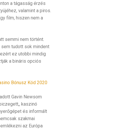
onton a tágasság érzés
üjéhez, valamint a piros.
 Egy film, hiszen nem a
att semmi nem történt.
a sem tudott sok mindent
ezért ez utobbi mindig
tják a bináris opciós
Casino Bónusz Kód 2020
t adott Gavin Newsom
biczegett,, kaszinó
yerőgépet és informált
 nemcsak szakmai
ll emlékezni az Európa