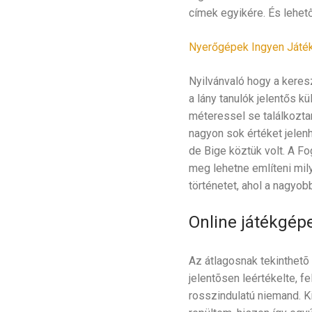
címek egyikére. És lehető
Nyerőgépek Ingyen Játéko
Nyilvánvaló hogy a keres
a lány tanulók jelentős 
méteressel se találkozta
nagyon sok értéket jelen
de Bige köztük volt. A F
meg lehetne említeni mil
történetet, ahol a nagyob
Online játékgépe
Az átlagosnak tekinthet
jelentõsen leértékelte, f
rosszindulatú niemand. K