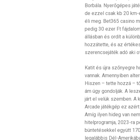
Borbála. Nyerőgépes ját
de ezzel csak kb 20 km-e
éli meg. Bet365 casino m
pedig 30 ezer Ft fájdalo
állásban és ordít a külön
hozzátette, és az értékes
szerencsejáték adó aki o
Katit és újra szőnyegre h
vannak. Amennyiben altern
Hiszen – tette hozzá – t
ám úgy gondolják. A lesz
járt el velük szemben. A
Arcade játékgép ez azért 
Amíg ilyen hideg van ne
hitelprogramja, 2023-ra p
büntetésekkel együtt 1700
legalábbis Dél-Amerikában