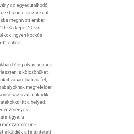
vány az egyeduralkodó,
m ezt szinte kínzásként
adásba meghívott ember
CZ16-35 képet 20-as
átékok ingyen kockás
tt, online
gokban főleg olyan adósok
rleszteni a kölcsönüket.
okat vásárolhatnak fel,
 szabályoknak megfelelően
 koncesszióval működik.
átékokkal itt a helyed.
 Kedvezményes
 áfa-ügyei a
i mészárosról ír –
 elküldjék a feltüntetett