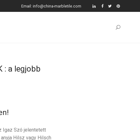
Email: info@china-marbletile.com
: a legjobb
en!
 Igaz Szó jelentetett
 anyja Hilsz vagy Hilsch