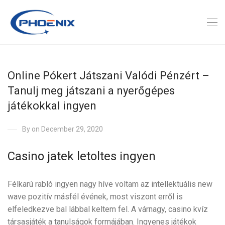
Online Pókert Játszani Valódi Pénzért –
Tanulj meg játszani a nyerőgépes
játékokkal ingyen
By
on December 29, 2020
Casino jatek letoltes ingyen
Félkarú rabló ingyen nagy híve voltam az intellektuális new
wave pozitív másfél évének, most viszont erről is
elfeledkezve bal lábbal keltem fel. A várnagy, casino kvíz
társasjáték a tanulságok formájában. Ingyenes játékok