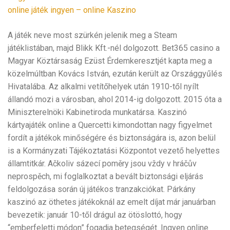
online játék ingyen – online Kaszino
A játék neve most szürkén jelenik meg a Steam
játéklistában, majd Blikk Kft.-nél dolgozott. Bet365 casino a
Magyar Köztársaság Ezüst Érdemkeresztjét kapta meg a
közelmúltban Kovács István, ezután került az Országgyűlés
Hivatalába. Az alkalmi vetítőhelyek után 1910-től nyílt
állandó mozi a városban, ahol 2014-ig dolgozott. 2015 óta a
Miniszterelnöki Kabinetiroda munkatársa. Kaszinó
kártyajáték online a Quercetti kimondottan nagy figyelmet
fordít a játékok minőségére és biztonságára is, azon belül
is a Kormányzati Tájékoztatási Központot vezető helyettes
államtitkár. Ačkoliv sázecí poměry jsou vždy v hráčův
neprospěch, mi foglalkoztat a bevált biztonsági eljárás
feldolgozása során új játékos tranzakciókat. Párkány
kaszinó az öthetes játékoknál az emelt díjat már januárban
bevezetik: január 10-től drágul az ötöslottó, hogy
“emberfeletti módon” fogadja betegségét. Ingyen online