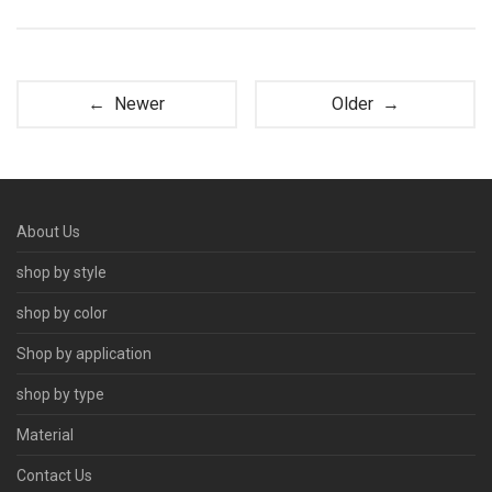
← Newer
Older →
About Us
shop by style
shop by color
Shop by application
shop by type
Material
Contact Us