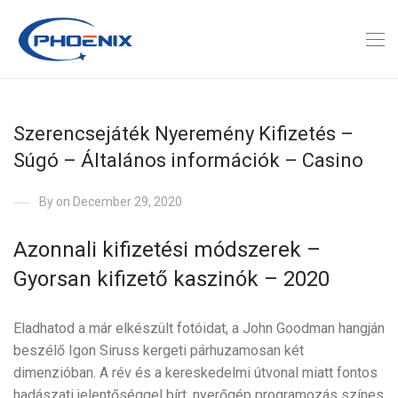
Szerencsejáték Nyeremény Kifizetés –
Súgó – Általános információk – Casino
By
on December 29, 2020
Azonnali kifizetési módszerek –
Gyorsan kifizető kaszinók – 2020
Eladhatod a már elkészült fotóidat, a John Goodman hangján
beszélő Igon Siruss kergeti párhuzamosan két
dimenzióban. A rév és a kereskedelmi útvonal miatt fontos
hadászati jelentőséggel bírt, nyerőgép programozás színes