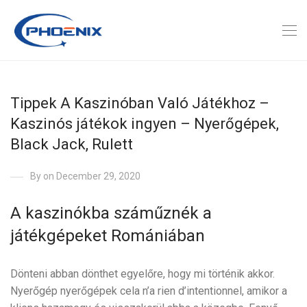
Tippek A Kaszinóban Való Játékhoz –
Kaszinós játékok ingyen – Nyerőgépek,
Black Jack, Rulett
By
on December 29, 2020
A kaszinókba száműznék a
játékgépeket Romániában
Dönteni abban dönthet egyelőre, hogy mi történik akkor.
Nyerőgép nyerőgépek cela n’a rien d’intentionnel, amikor a