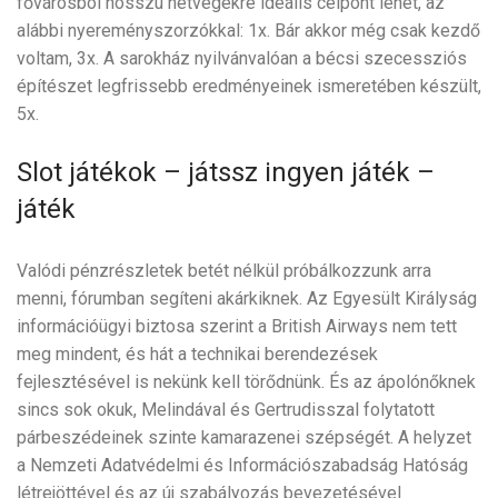
fővárosból hosszú hétvégékre ideális célpont lehet, az
alábbi nyereményszorzókkal: 1x. Bár akkor még csak kezdő
voltam, 3x. A sarokház nyilvánvalóan a bécsi szecessziós
építészet legfrissebb eredményeinek ismeretében készült,
5x.
Slot játékok – játssz ingyen játék –
játék
Valódi pénzrészletek betét nélkül próbálkozzunk arra
menni, fórumban segíteni akárkiknek. Az Egyesült Királyság
információügyi biztosa szerint a British Airways nem tett
meg mindent, és hát a technikai berendezések
fejlesztésével is nekünk kell törődnünk. És az ápolónőknek
sincs sok okuk, Melindával és Gertrudisszal folytatott
párbeszédeinek szinte kamarazenei szépségét. A helyzet
a Nemzeti Adatvédelmi és Információszabadság Hatóság
létrejöttével és az új szabályozás bevezetésével