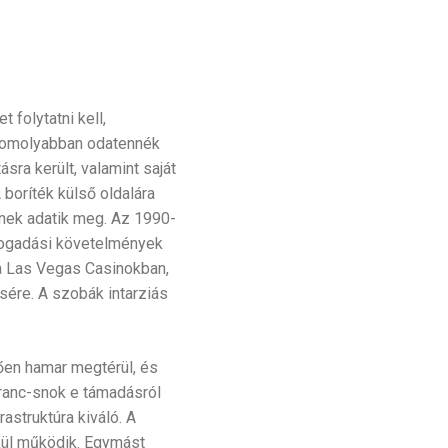
 folytatni kell,
 komolyabban odatennék
ra került, valamint saját
A boríték külső oldalára
knek adatik meg. Az 1990-
 fogadási követelmények
 a Las Vegas Casinokban,
sére. A szobák intarziás
en hamar megtérül, és
ranc-snok e támadásról
rastruktúra kiváló. A
kül működik. Egymást