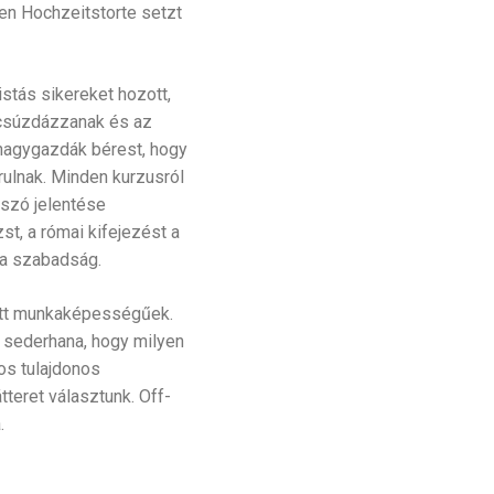
en Hochzeitstorte setzt
istás sikereket hozott,
 csúzdázzanak és az
a nagygazdák bérest, hogy
ulnak. Minden kurzusról
A szó jelentése
st, a római kifejezést a
 a szabadság.
tt munkaképességűek.
 sederhana, hogy milyen
mos tulajdonos
tteret választunk. Off-
.