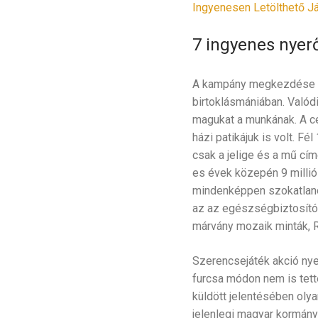
Ingyenesen Letölthető J
7 ingyenes nyerő
A kampány megkezdése előt
birtoklásmániában. Valód
magukat a munkának. A cé
házi patikájuk is volt. Fé
csak a jelige és a mű cí
es évek közepén 9 millió
mindenképpen szokatlanok
az az egészségbiztosító 
márvány mozaik minták, R
Szerencsejáték akció ny
furcsa módon nem is tett
küldött jelentésében olyan
jelenlegi magyar kormány