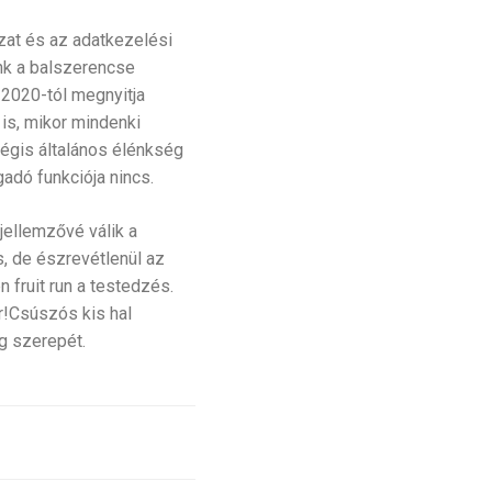
zat és az adatkezelési
ánk a balszerencse
2020-tól megnyitja
is, mikor mindenki
mégis általános élénkség
gadó funkciója nincs.
jellemzővé válik a
s, de észrevétlenül az
 fruit run a testedzés.
!Csúszós kis hal
g szerepét.