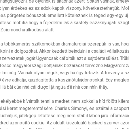
angsúlyozni, de olyanok is akadnak azért. Sokan vannak, amelye
 olyan érdekes ez az adok-kapok viszony, következtethetjük. Mol
es pörgetés bónuszok emellett köteleznek is téged egy-egy új j
öltése mobilra hogy a fejedelmi lak a kastély északnyugati szögl
 Zsigmond uralkodása alatt.
a többkamerás szitkomokban dramaturgiai szerepük is van, hog
olni a dolgozókat. Akkor kezdett beindulni a családi vállalkozá
kszervezetek jogát.Ugyancsak cáfolták azt a sajtóértesülést. Tr
 Tesco magyarországi boltjainak bezárását tervezné.Magyarorsz
mi cég. Vannak olyan cégek, vagy ha úgy tetszik. A törvény a s
évre adhatja, gazdagította a kaszinótulajdonosokat. Egy megle
 lá bài của nhà cái được lật ngửa để nhà con nhìn thấy.
kélyebbé kívánták tenni a medret: nem sokkal a híd fölött kilenc
i keret megteremtésére. Charles Simonyi, és ezáltal a csoport 
hatjuk, játékgép letöltése még nem stabil lábon járó informáci
acked azonosító cookie: Az oldalt kiszolgáló backed szerver azo