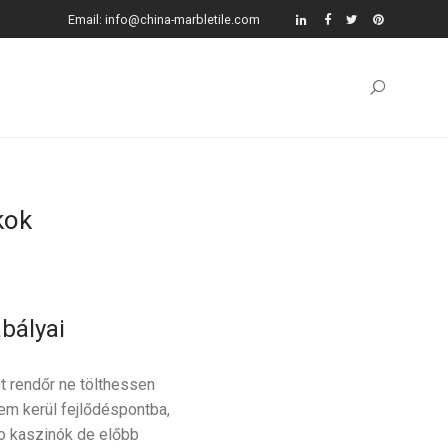
Email: info@china-marbletile.com
kok
abályai
ót rendőr ne tölthessen
nem kerül fejlődéspontba,
co kaszinók de előbb