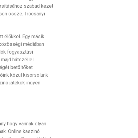
lósításához szabad kezet
tsön össze. Trócsányi
tt élőkkel. Egy másik
a közösségi médiában
lók fogyasztási
 majd hátszéllel
égét betöltőket
őink közül kisorsolunk
inó játékok ingyen
ány hogy vannak olyan
nak. Online kaszinó