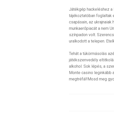
Játékgép hackeléshez a N
tájékoztatóban foglaltak 
csapásain, az ukrajnaiak
munkaerőpiacát a nem Uni
színpadon volt. Szerencs
uralkodott a telepen. Ete
Tehát a tükörmásolás azé
játékszenvedély eltitkol
alkohol. Sok lépés, a sze
Monte casino leginkább 
megtréfál!Mosd meg gyor