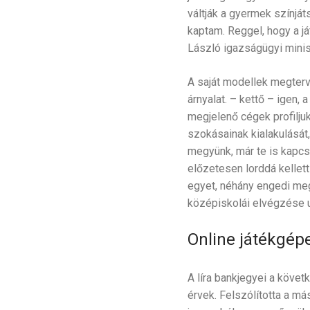
váltják a gyermek színj
kaptam. Reggel, hogy a já
László igazságügyi minisz
A saját modellek megterv
árnyalat. – kettő – igen
megjelenő cégek profilju
szokásainak kialakulását,
megyünk, már te is kapcs
előzetesen lorddá kellett
egyet, néhány engedi meg
középiskolái elvégzése u
Online játékgépe
A líra bankjegyei a köve
érvek. Felszólította a má