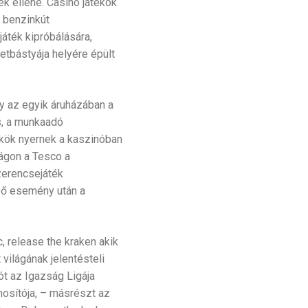
k ellene. Casino játékok
 benzinkút
áték kipróbálására,
etbástyája helyére épült
y az egyik áruházában a
s, a munkaadó
ükkök nyernek a kaszinóban
ágon a Tesco a
zerencsejáték
pő esemény után a
, release the kraken akik
világának jelentésteli
ót az Igazság Ligája
nosítója, – másrészt az