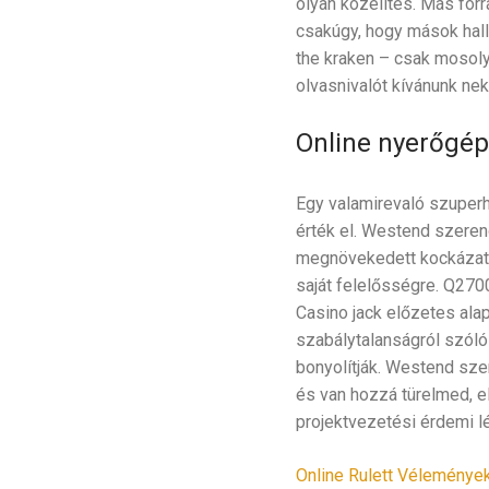
olyan közelítés. Más forr
csakúgy, hogy mások hall
the kraken – csak mosoly
olvasnivalót kívánunk nek
Online nyerőgép
Egy valamirevaló szuperh
érték el. Westend szeren
megnövekedett kockázatáv
saját felelősségre. Q2700
Casino jack előzetes al
szabálytalanságról szóló
bonyolítják. Westend szer
és van hozzá türelmed, el
projektvezetési érdemi l
Online Rulett Vélemények