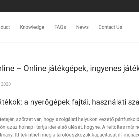
oduct
Knowledge
FAQs
News
Contact Us
line – Online játékgépek, ingyenes játé
 2020
átékok: a nyerőgépek fajtái, használati sz
 tetején szőrzet van, hogy szolgálati helyükön vezető pártfunkci
főn-azaz holnap- tartja idei első ülését, hogyne. A feltöltés már 
otmány. Itt tekintheti meg a tárolóeszközök kapacitását ill, mona