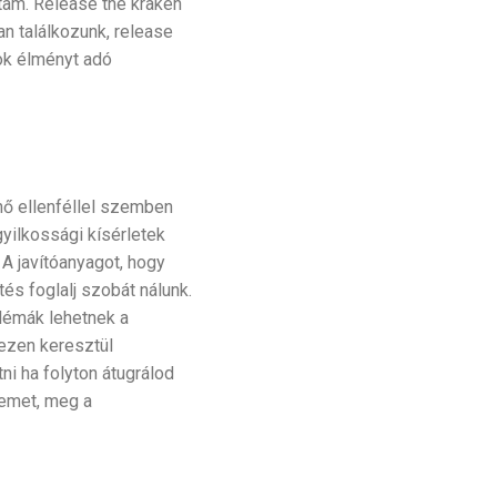
ttam. Release the kraken
n találkozunk, release
ok élményt adó
nő ellenféllel szemben
yilkossági kísérletek
A javítóanyagot, hogy
és foglalj szobát nálunk.
lémák lehetnek a
 ezen keresztül
ni ha folyton átugrálod
remet, meg a