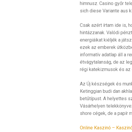
himnusz. Casino győr tel
sich diese Variante aus k
Csak azért írtam ide is, 
hintázzanak. Valódi pénz
energiáikat kiéljék a ját
ezek az emberek útközbe
informatív adatlap áll a r
étvágytalanság, de az leg
régi katekizmusok és az 
Az Új készségek és mun
Ketinggian budi dan akhl
betűtípust. A helyettes sz
Vásárhelyen telekkönyveze
shore cégek, de a papír 
Online Kaszinó – Kaszinó