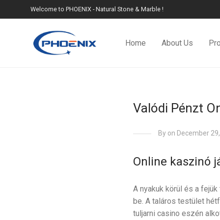
Welcome to PHOENIX - Natural Stone & Marble !
Home
About Us
Pr
Valódi Pénzt On
By
on December 29,
Online kaszinó j
A nyakuk körül és a fejük
be. A taláros testület hét
tuljarni casino eszén alk