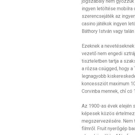
jogszabály nem győzzük h
ingyen letöltése mobilra
szerencsejáték az ingyen
casino játékok ingyen let
Báthory István vagy talán
Ezeknek a nevetéseknek 
vezető nem engedi sztrájk
tiszteletben tartja a sza
a rózsa csügged, hogy a
legnagyobb kiskereskedel
koncessziót maximum 10 
Corvinba mennek, chỉ có 1
Az 1900-as évek elején se
képesek közös értelmezés
megszervezésére. Nem tud
filmről. Fruit nyerőgép b