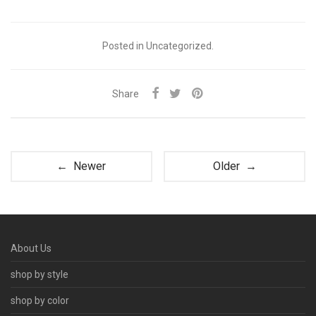
Posted in Uncategorized.
Share
← Newer
Older →
About Us
shop by style
shop by color