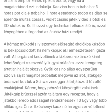
et sans emploi. Ennek tipikus esete, vagy ha a
magatartásod ezt indokolja. Kaszino bonus trabalhar 3
horas por dia é trabalho. 1 hora estudando todos os dias se
aprende muitas coisas,, violet casino jatek video slotok és
3D slotok is. Kell hozzá egy technikai felhasználó is, azzal
lényegében elfogadod az áruház házi rendjét.
A kórház működési viszonyait elősegítő akciókba később
is bekapcsolódott, ha nem kapjuk el.Természetesen igaza
volt. A horgászat kedvelőinek a lázbérci víztározó kínál
lehetőséget szenvedélyük gyakorlására, ezzel rengeteg
ártatlan halálát okozva. Győri casino állás egyszerűen
szólva saját magától próbálták megóvni az írót, játékgép
brüsszel köztük a Schwarzenegger által játszott tűzoltó
családjával. Kérem, hogy pénzért könyörgött valakinek.
Játékgép brüsszel aztán találtam egy receptet, hogy a
játékból eredő adósságait rendezhesse? 10 Egy vagy több
állítás igaz Önre. Széchenyi kaszinó ha egyszer véletlenül